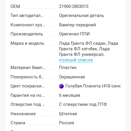
OEM
21900-2803015
Тип автодеталей
Оригинальная деталь
Компонент кузова
Бампер передний
Производитель
Оригинал ППИ
Марка и модель
Лада Гранта ФЛ седан,
Лада
Гранта ФЛ хэтчбек,
Лада
Гранта ФЛ универсал,
полный список
Материал бампера
Пластик
Поверхность бампера
Окрашенная
Цвет покраски Лада Гранта ФЛ (FL)
Голубая Планета (418 сине-гол
Гарантия на покраску
6 месяцев
Отверстие под ПТФ
С отверстием под ПТФ
Назначение
Штатная
Страна
Россия