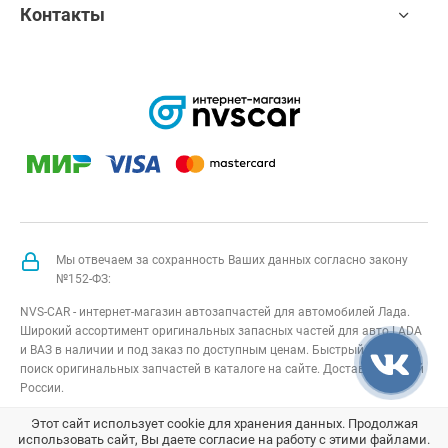
Контакты
Мы отвечаем за сохранность Ваших данных согласно закону
№152-ФЗ:
NVS-CAR - интернет-магазин автозапчастей для автомобилей Лада.
Широкий ассортимент оригинальных запасных частей для авто LADA
и ВАЗ в наличии и под заказ по доступным ценам. Быстрый подбор и
поиск оригинальных запчастей в каталоге на сайте. Доставка по всей
России.
NVS-CAR
© 2014 –
2026
Все права защищены
карта сайта
;
Этот сайт использует cookie для хранения данных. Продолжая
использовать сайт, Вы даете согласие на работу с этими файлами.
Договор оферта
;
Политика конфиденциальности