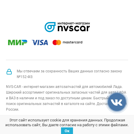
Мы отвечаем за сохранность Ваших данных согласно закону
№152-ФЗ:
NVS-CAR - интернет-магазин автозапчастей для автомобилей Лада.
Широкий ассортимент оригинальных запасных частей для авто LADA
и ВАЗ в наличии и под заказ по доступным ценам. Быстрый подбор и
поиск оригинальных запчастей в каталоге на сайте. Доставка по всей
России.
NVS-CAR
© 2014 –
2026
Все права защищены
карта сайта
;
Этот сайт использует cookie для хранения данных. Продолжая
использовать сайт, Вы даете согласие на работу с этими файлами.
Договор оферта
;
Политика конфиденциальности
Ок