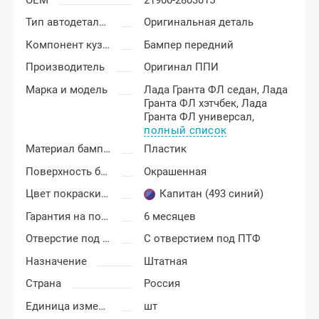
Тип автодеталей
Оригинальная деталь
Компонент кузова
Бампер передний
Производитель
Оригинал ППИ
Марка и модель
Лада Гранта ФЛ седан,
Лада
Гранта ФЛ хэтчбек,
Лада
Гранта ФЛ универсал,
полный список
Материал бампера
Пластик
Поверхность бампера
Окрашенная
Цвет покраски Лада Гранта ФЛ (FL)
Капитан (493 синий)
Гарантия на покраску
6 месяцев
Отверстие под ПТФ
С отверстием под ПТФ
Назначение
Штатная
Страна
Россия
Единица измерения
шт