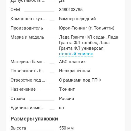
Допустимость мелких царапин
Да
OEM
8480103785
Компонент кузова
Бампер передний
Производитель
Юрол-Тюнинг (г. Тольятти)
Марка и модель
Лада Гранта ФЛ седан,
Лада
Гранта ФЛ хэтчбек,
Лада
Гранта ФЛ универсал,
полный список
Материал бампера
АБС-пластик
Поверхность бампера
Неокрашенная
Отверстие под ПТФ
С рамками под ПТФ
Назначение
Тюнинг
Страна
Россия
Единица измерения
шт
Размеры упаковки
Высота
550 мм