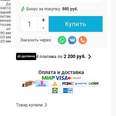
Да
804010
Бонус за покупку:
880 руб.
задний
ластик
+
шенная
Купить
Россия
-
шт
280 мм
820 мм
Заказать через:
620 мм
2 200 руб.
4 платежа по
Оплата и доставка
Товар купили: 3