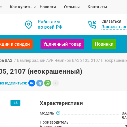
т
Как купить
Новости
Отзывы
Контакты
Работаем
Связаться
Заказать з
по всей РФ
кции и скидки
Уцененный товар
Новинки
ра ВАЗ
/
Бампер задний AVR Чемпион ВАЗ 2105, 2107 (неокрашенн
05, 2107 (неокрашенный)
ию
Поделиться:
Характеристики
-4%
Модель
ВА
ВА
Производитель
Назначение