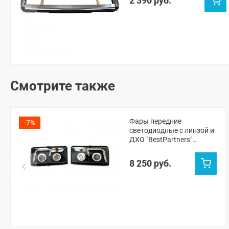
2 390 руб.
Смотрите также
Фары передние
-7%
светодиодные с линзой и
ДХО "BestPartners"
чёрные ВАЗ 2104, 2105,
2107 (комплект)
8 250 руб.