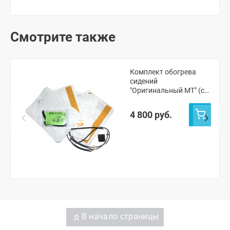
Смотрите также
Комплект обогрева
сидений
"Оригинальный МТ" (с
термореле) Шевроле
Нива (до 2009 г.в.) (в
4 800 руб.
сборе)
В начало страницы