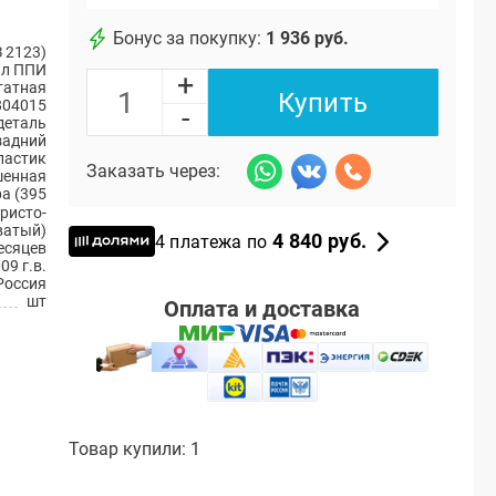
Бонус за покупку:
1 936 руб.
 2123)
ал ППИ
+
атная
Купить
804015
-
деталь
задний
ластик
Заказать через:
енная
а (395
ристо-
ватый)
4 840 руб.
4 платежа по
есяцев
09 г.в.
Россия
шт
Оплата и доставка
Товар купили: 1