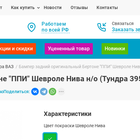
т
Как купить
Новости
Отзывы
Контакты
Работаем
Связаться
Заказать з
по всей РФ
кции и скидки
Уцененный товар
Новинки
ра ВАЗ
/
Бампер задний оригинальный Бертоне "ППИ" Шевроле Нива
е "ППИ" Шевроле Нива н/о (Тундра 39
ию
Поделиться:
Характеристики
Цвет покраски Шевроле Нива