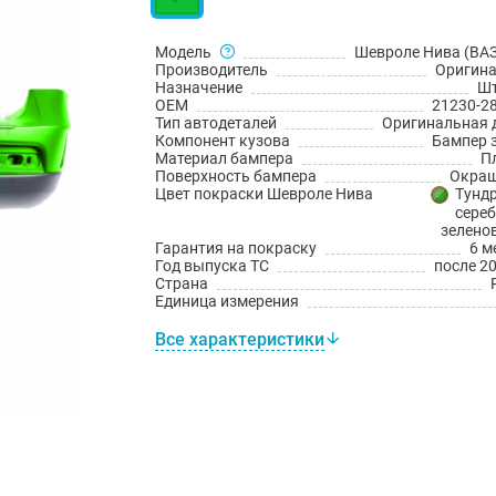
Модель
Шевроле Нива (ВАЗ
Производитель
Оригин
Назначение
Шт
OEM
21230-2
Тип автодеталей
Оригинальная 
Компонент кузова
Бампер 
Материал бампера
П
Поверхность бампера
Окраш
Цвет покраски Шевроле Нива
Тундр
сереб
зелено
Гарантия на покраску
6 м
Год выпуска ТС
после 20
Страна
Единица измерения
Все характеристики