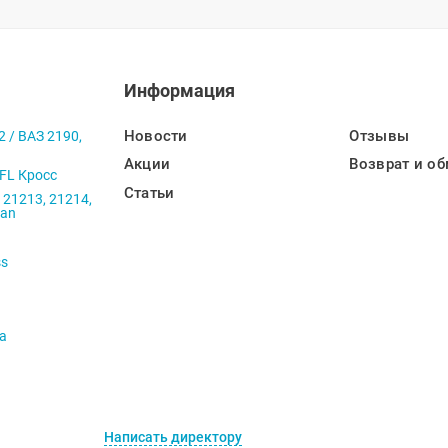
Информация
Новости
Отзывы
2 / ВАЗ 2190,
Акции
Возврат и об
 FL Кросс
Статьи
 21213, 21214,
ban
ss
va
Написать директору