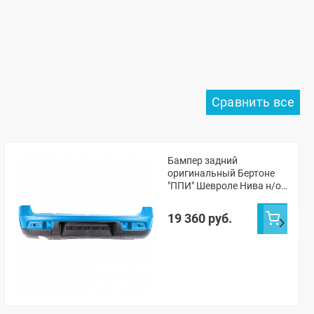
Бампер задний
оригинальный Бертоне
"ППИ" Шевроле Нива н/о
(Морская волна 402)
19 360 руб.