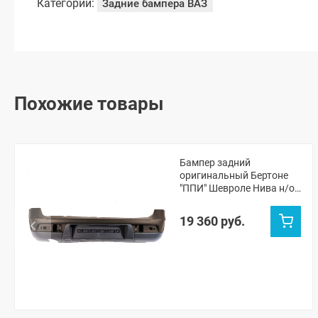
Категории:
Задние бампера ВАЗ
Похожие товары
Бампер задний
оригинальный Бертоне
"ППИ" Шевроле Нива н/о
(Лаванда 675)
19 360 руб.