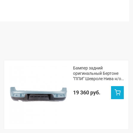
Бампер задний
оригинальный Бертоне
"ППИ" Шевроле Нива н/о
(Жидкое серебро 669)
19 360 руб.