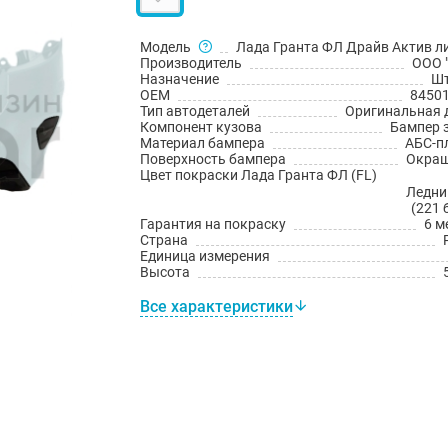
Модель
Лада Гранта ФЛ Драйв Актив л
Производитель
ООО 
Назначение
Шт
OEM
8450
Тип автодеталей
Оригинальная 
Компонент кузова
Бампер 
Материал бампера
АБС-п
Поверхность бампера
Окраш
Цвет покраски Лада Гранта ФЛ (FL)
Ледни
(221 
Гарантия на покраску
6 м
Страна
Единица измерения
Высота
Все характеристики