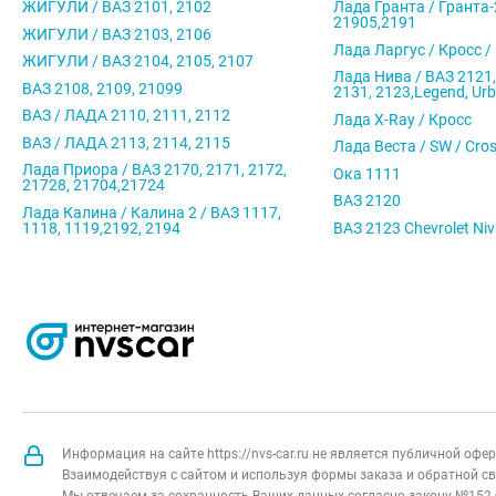
ЖИГУЛИ / ВАЗ 2101, 2102
Лада Гранта / Гранта-
21905,2191
ЖИГУЛИ / ВАЗ 2103, 2106
Лада Ларгус / Кросс /
ЖИГУЛИ / ВАЗ 2104, 2105, 2107
Лада Нива / ВАЗ 2121,
ВАЗ 2108, 2109, 21099
2131, 2123,Legend, Ur
ВАЗ / ЛАДА 2110, 2111, 2112
Лада X-Ray / Кросс
ВАЗ / ЛАДА 2113, 2114, 2115
Лада Веста / SW / Cro
Лада Приора / ВАЗ 2170, 2171, 2172,
Ока 1111
21728, 21704,21724
ВАЗ 2120
Лада Калина / Калина 2 / ВАЗ 1117,
1118, 1119,2192, 2194
ВАЗ 2123 Chevrolet Ni
Информация на сайте https://nvs-car.ru не является публичной оф
Взаимодействуя с сайтом и используя формы заказа и обратной св