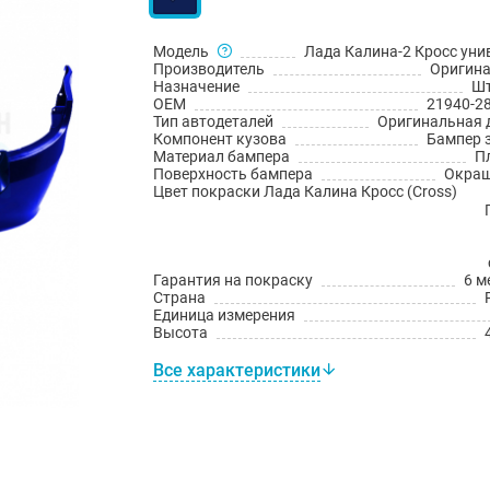
Модель
Лада Калина-2 Кросс уни
Производитель
Оригин
Назначение
Шт
OEM
21940-2
Тип автодеталей
Оригинальная 
Компонент кузова
Бампер 
Материал бампера
П
Поверхность бампера
Окраш
Цвет покраски Лада Калина Кросс (Cross)
Гарантия на покраску
6 м
Страна
Единица измерения
Высота
Все характеристики