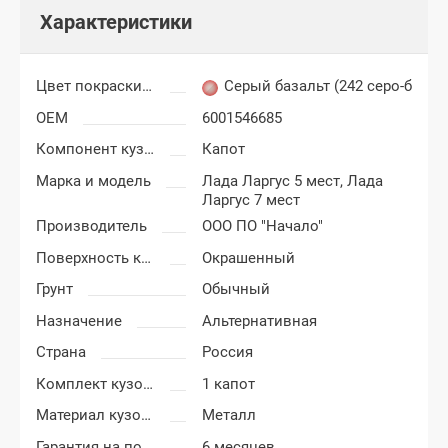
Характеристики
Цвет покраски Лада Ларгус
Серый базальт (242 серо-беже
OEM
6001546685
Компонент кузова
Капот
Марка и модель
Лада Ларгус 5 мест,
Лада
Ларгус 7 мест
Производитель
ООО ПО "Начало"
Поверхность капота
Окрашенный
Грунт
Обычный
Назначение
Альтернативная
Страна
Россия
Комплект кузовных деталей
1 капот
Материал кузовных деталей
Металл
Гарантия на покраску
6 месяцев