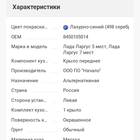
Характеристики
Цвет покраски Лада Ларгус
Лазурно-синий (498 серебрист
OEM
8450105014
Марка и модель
Лада Ларгус 5 мест,
Лада
Ларгус 7 мест
Компонент кузова
Крыло переднее
Производитель
ООО ПО "Начало"
Назначение
Альтернативная
Страна
Россия
Сторона установки
Левая
Комплект кузовных деталей
1 крыло
Поверхность крыла
Окрашенное
Грунт
Обычный
Материал кузовных деталей
Металл