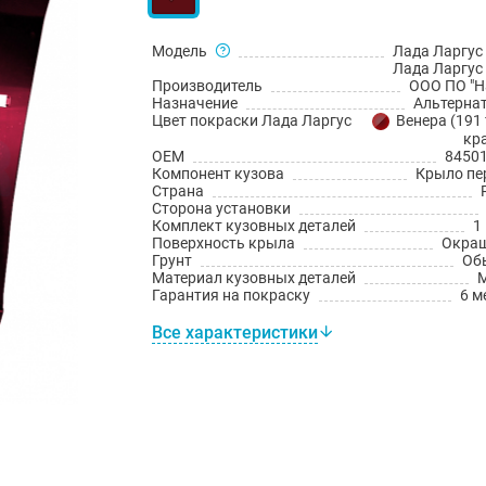
Модель
Лада Ларгус 
Лада Ларгус 
Производитель
ООО ПО "Н
Назначение
Альтерна
Цвет покраски Лада Ларгус
Венера (191
кр
OEM
8450
Компонент кузова
Крыло пе
Страна
Сторона установки
Комплект кузовных деталей
1
Поверхность крыла
Окра
Грунт
Об
Материал кузовных деталей
Гарантия на покраску
6 м
Все характеристики