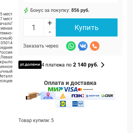
Бонус за покупку:
856 руб.
5 мест
7 мест
+
ачало"
Купить
тивная
-
 темно-
асный)
105014
Заказать через:
реднее
Россия
Левая
 крыло
2 140 руб.
4 платежа по
шенное
ычный
Металл
есяцев
Оплата и доставка
Товар купили: 5