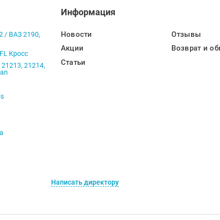
Информация
Новости
Отзывы
2 / ВАЗ 2190,
Акции
Возврат и об
 FL Кросс
Статьи
 21213, 21214,
ban
ss
va
Написать директору