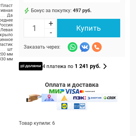
тПласт
Бонус за покупку:
497 руб.
тивная
Да
реднее
+
Россия
Купить
Левая
-
 крыло
шенное
ластик
Заказать через:
шт
200 мм
830 мм
1 241 руб.
4 платежа по
Оплата и доставка
Товар купили: 6