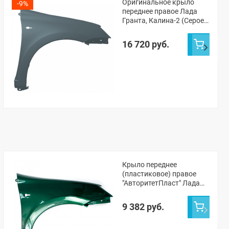
Оригинальное крыло
-9%
переднее правое Лада
Гранта, Калина-2 (Серое
олово 607)
16 720 руб.
Крыло переднее
(пластиковое) правое
"АвторитетПласт" Лада
Гранта, Калина-2
(окрашенное)
9 382 руб.