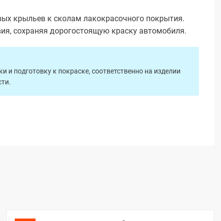
вых крыльев к сколам лакокрасочного покрытия.
вия, сохраняя дорогостоящую краску автомобиля.
 и подготовку к покраске, соответственно на изделии
ти.