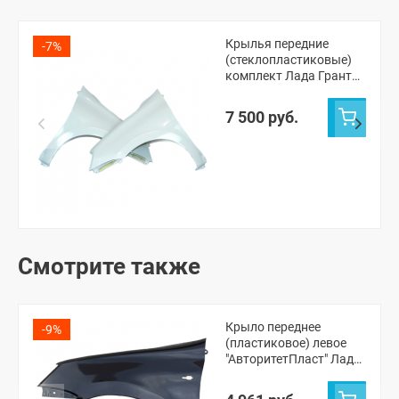
Крылья передние
-7%
(стеклопластиковые)
комплект Лада Гранта,
Калина-2
(неокрашенные)
7 500 руб.
Смотрите также
Крыло переднее
-9%
(пластиковое) левое
"АвторитетПласт" Лада
Гранта, Калина-2
(неокрашенное)