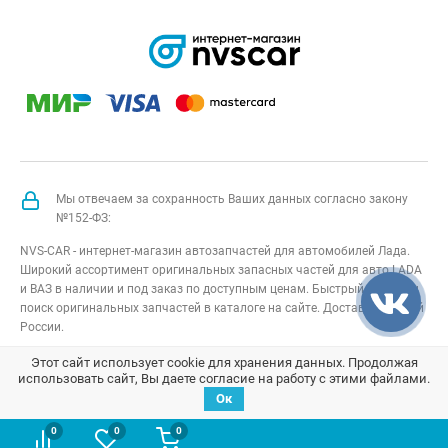
Мы отвечаем за сохранность Ваших данных согласно закону
№152-ФЗ:
NVS-CAR - интернет-магазин автозапчастей для автомобилей Лада.
Широкий ассортимент оригинальных запасных частей для авто LADA
и ВАЗ в наличии и под заказ по доступным ценам. Быстрый подбор и
поиск оригинальных запчастей в каталоге на сайте. Доставка по всей
России.
NVS-CAR
© 2014 –
2026
Все права защищены
карта сайта
;
Этот сайт использует cookie для хранения данных. Продолжая
использовать сайт, Вы даете согласие на работу с этими файлами.
Договор оферта
;
Политика конфиденциальности
Ок
0
0
0