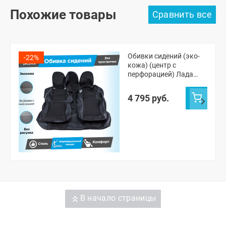
Похожие товары
Обивки сидений (эко-
-22%
кожа) (центр с
перфорацией) Лада
Приора хэтчбек 2172,
универсал 2171
4 795 руб.
(овальные малые
подголовники) (без
прострочки)
В начало страницы