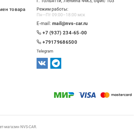
г. Тольятти, Ленина 44к3, офис 103
мен товара
Режим работы:
Пн—Пт 09:00–18:00 мск
E-mail:
mail@nvs-car.ru
+7 (937) 234-65-00
+79179686500
Telegram
нет-магазин NVS-CAR.