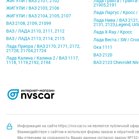
ЖИГУЛИ / ВАЗ 2101, 2102
Лада Гранта / Гранта-
21905,2191
ЖИГУЛИ / ВАЗ 2103, 2106
Лада Ларгус / Кросс /
ЖИГУЛИ / ВАЗ 2104, 2105, 2107
Лада Нива / ВАЗ 2121,
ВАЗ 2108, 2109, 21099
2131, 2123,Legend, Ur
ВАЗ / ЛАДА 2110, 2111, 2112
Лада X-Ray / Кросс
ВАЗ / ЛАДА 2113, 2114, 2115
Лада Веста / SW / Cro
Лада Приора / ВАЗ 2170, 2171, 2172,
Ока 1111
21728, 21704,21724
ВАЗ 2120
Лада Калина / Калина 2 / ВАЗ 1117,
1118, 1119,2192, 2194
ВАЗ 2123 Chevrolet Ni
Информация на сайте https://nvs-car.ru не является публичной оф
Взаимодействуя с сайтом и используя формы заказа и обратной св
Мы отвечаем за сохранность Ваших данных согласно закону №152-