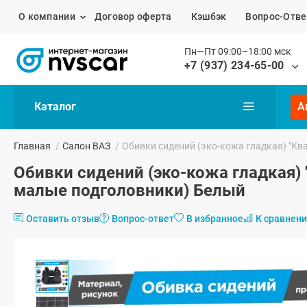
О компании
Договор оферта
Кэшбэк
Вопрос-Отве
Пн—Пт 09:00–18:00 мск
+7 (937) 234-65-00
Каталог
А
Главная
/
Салон ВАЗ
/
Обивки сидений (эко-кожа гладкая) "Кв
Обивки сидений (эко-кожа гладкая) 
малые подголовники) Белый
Оставить отзыв
Вопрос-ответ
В избранное
К сравнен