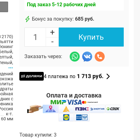
Под заказ 5-12 рабочих дней
Бонус за покупку:
685 руб.
+
Купить
 2170)
-
ольятти
Тюнинг
Белый
,
Заказать через:
елтый
,
леный
,
идений
1 713 руб.
4 платежа по
кокожа
олитье
драты
ойная
Оплата и доставка
адних с
овника
Россия
к-т.
60 мм
Товар купили: 3