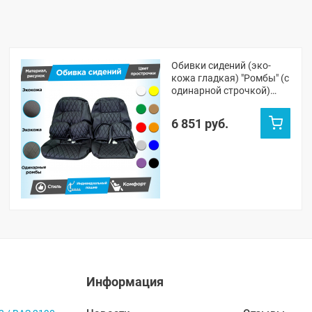
Обивки сидений (эко-
кожа гладкая) "Ромбы" (с
одинарной строчкой)
Лада Приора седан 2170
(овальные малые
6 851 руб.
подголовники)
Информация