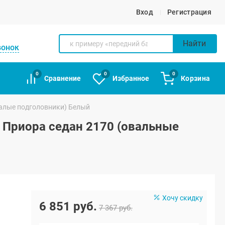
Вход
Регистрация
Найти
вонок
0
0
0
Сравнение
Избранное
Корзина
малые подголовники) Белый
а Приора седан 2170 (овальные
Хочу скидку
6 851 руб.
7 367 руб.