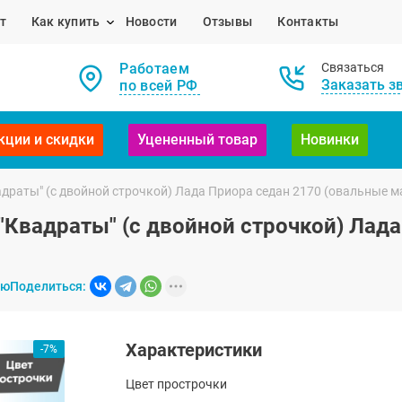
т
Как купить
Новости
Отзывы
Контакты
Работаем
Связаться
Заказать з
по всей РФ
кции и скидки
Уцененный товар
Новинки
адраты" (с двойной строчкой) Лада Приора седан 2170 (овальные 
"Квадраты" (с двойной строчкой) Лад
ию
Поделиться:
Характеристики
-7%
Цвет прострочки