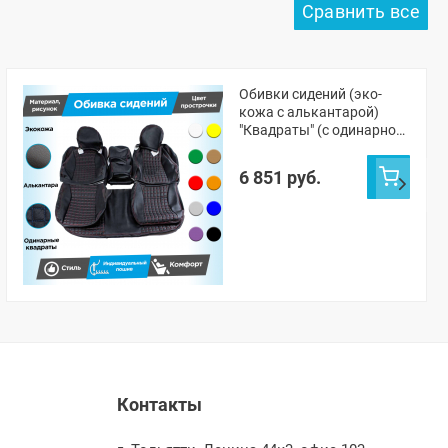
Обивки сидений (эко-
кожа с алькантарой)
"Квадраты" (с одинарной
строчкой) Лада Приора
седан 2170 (овальные
6 851 руб.
малые подголовники)
Контакты