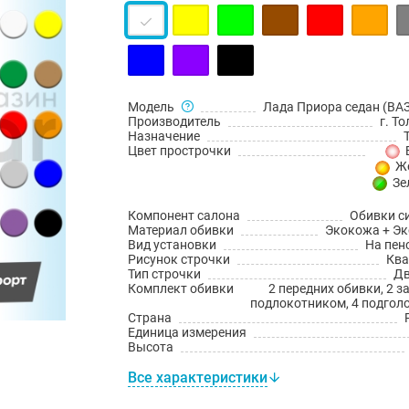
Модель
Лада Приора седан (ВАЗ
Производитель
г. Т
Назначение
Цвет прострочки
Ж
Зе
Компонент салона
Обивки с
Материал обивки
Экокожа + Э
Вид установки
На пен
Рисунок строчки
Ква
Тип строчки
Дв
Комплект обивки
2 передних обивки, 2 з
подлокотником, 4 подгол
Страна
Единица измерения
Высота
Все характеристики