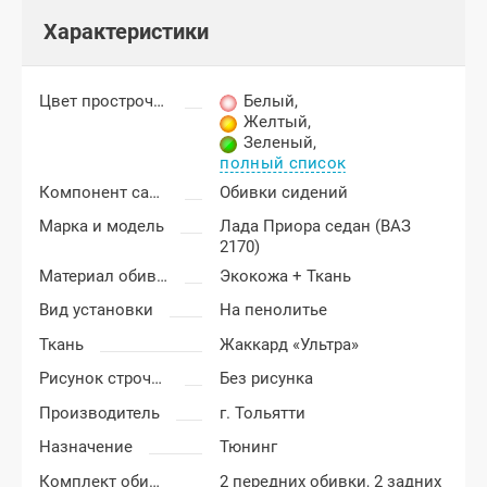
Характеристики
Цвет прострочки
Белый
,
Желтый
,
Зеленый
,
полный список
Компонент салона
Обивки сидений
Марка и модель
Лада Приора седан (ВАЗ
2170)
Материал обивки
Экокожа + Ткань
Вид установки
На пенолитье
Ткань
Жаккард «Ультра»
Рисунок строчки
Без рисунка
Производитель
г. Тольятти
Назначение
Тюнинг
Комплект обивки
2 передних обивки, 2 задних