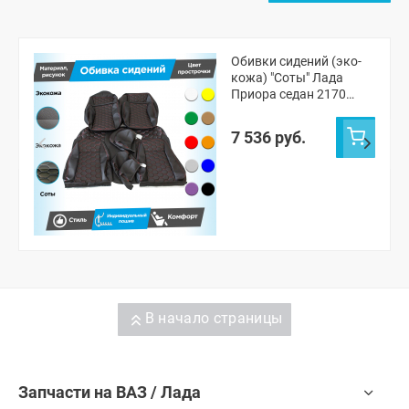
Обивки сидений (эко-
кожа) "Соты" Лада
Приора седан 2170
(овальные малые
подголовники)
7 536 руб.
В начало страницы
Запчасти на ВАЗ / Лада