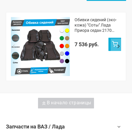
Обивки сидений (эко-
кожа) "Соты" Лада
Приора седан 2170
(овальные малые
подголовники)
7 536 руб.
В начало страницы
Запчасти на ВАЗ / Лада