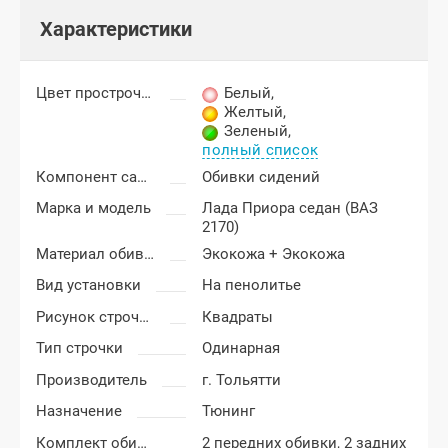
Характеристики
Цвет прострочки
Белый
,
Желтый
,
Зеленый
,
полный список
Компонент салона
Обивки сидений
Марка и модель
Лада Приора седан (ВАЗ
2170)
Материал обивки
Экокожа + Экокожа
Вид установки
На пенолитье
Рисунок строчки
Квадраты
Тип строчки
Одинарная
Производитель
г. Тольятти
Назначение
Тюнинг
Комплект обивки
2 передних обивки, 2 задних