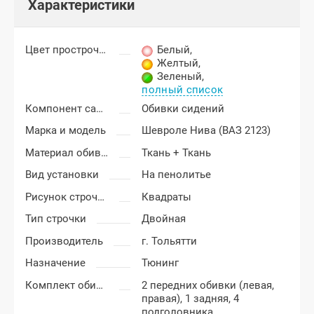
Характеристики
Цвет прострочки
Белый
,
Желтый
,
Зеленый
,
полный список
Компонент салона
Обивки сидений
Марка и модель
Шевроле Нива (ВАЗ 2123)
Материал обивки
Ткань + Ткань
Вид установки
На пенолитье
Рисунок строчки
Квадраты
Тип строчки
Двойная
Производитель
г. Тольятти
Назначение
Тюнинг
Комплект обивки
2 передних обивки (левая,
правая), 1 задняя, 4
подголовника