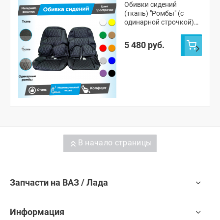
Обивки сидений
(ткань) "Ромбы" (с
одинарной строчкой)
Шевроле Нива после
2014 г. (Г-образные
5 480 руб.
подголовники)
В начало страницы
Запчасти на ВАЗ / Лада
Информация