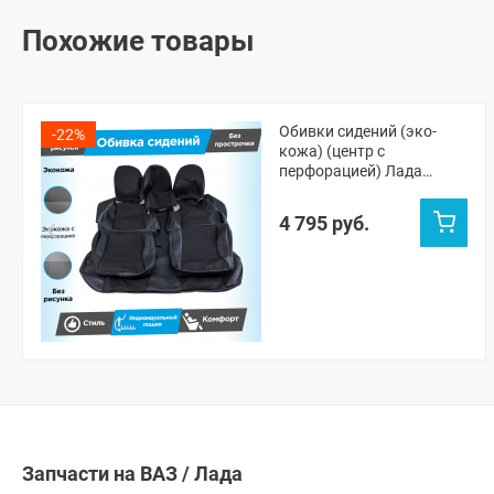
Похожие товары
Обивки сидений (эко-
-22%
кожа) (центр с
перфорацией) Лада
Приора хэтчбек 2172,
универсал 2171
4 795 руб.
(овальные малые
подголовники) (без
прострочки)
Запчасти на ВАЗ / Лада