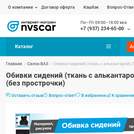
О компании
Договор оферта
Кэшбэк
Вопрос-Отве
Пн—Пт 09:00–18:00 мск
+7 (937) 234-65-00
Каталог
А
Главная
/
Салон ВАЗ
/
Обивки сидений (ткань с алькантарой) Л
Обивки сидений (ткань с алькантаро
(без прострочки)
Оставить отзыв
Вопрос-ответ
В избранное
К сравнен