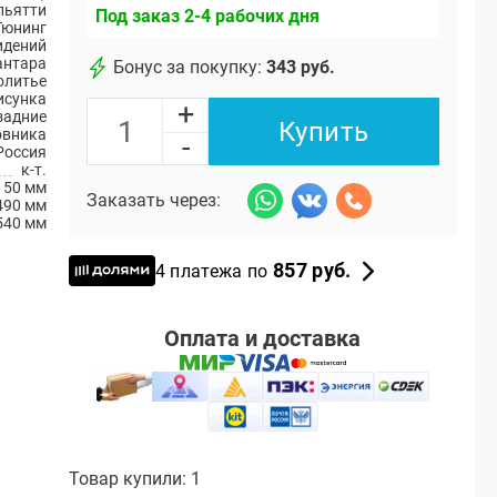
ольятти
Под заказ 2-4 рабочих дня
Тюнинг
идений
антара
Бонус за покупку:
343 руб.
олитье
исунка
+
 задние
Купить
ловника
-
Россия
к-т.
50 мм
Заказать через:
490 мм
540 мм
857 руб.
4 платежа по
Оплата и доставка
Товар купили: 1