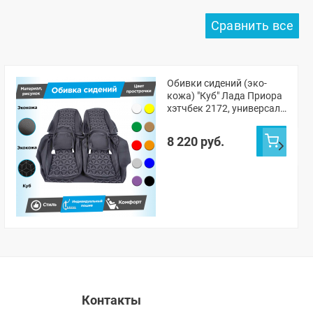
Обивки сидений (эко-
кожа) "Куб" Лада Приора
хэтчбек 2172, универсал
2171 (овальные малые
подголовники)
8 220 руб.
Контакты