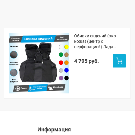
Обивки сидений (эко-
кожа) (центр с
перфорацией) Лада
Приора хэтчбек 2172,
универсал 2171
4 795 руб.
(овальные малые
подголовники) (с
прострочкой)
Информация