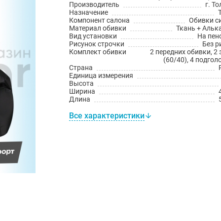
Производитель
г. Т
Назначение
Компонент салона
Обивки с
Материал обивки
Ткань + Альк
Вид установки
На пен
Рисунок строчки
Без р
Комплект обивки
2 передних обивки, 2
(60/40), 4 подго
Страна
Единица измерения
Высота
Ширина
Длина
Все характеристики