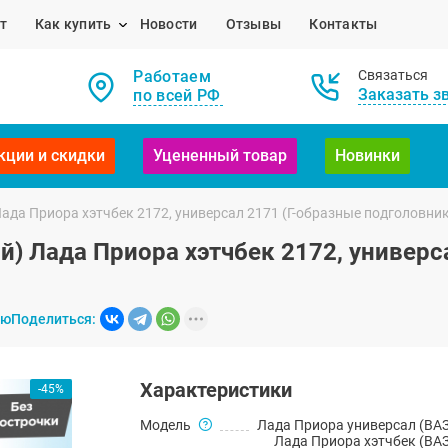
т
Как купить
Новости
Отзывы
Контакты
Работаем
Связаться
Заказать з
по всей РФ
кции и скидки
Уцененный товар
Новинки
ада Приора хэтчбек 2172, универсал 2171 (Г-образные подголовник
й) Лада Приора хэтчбек 2172, универс
ию
Поделиться:
Характеристики
-45%
Модель
Лада Приора универсал (ВАЗ
Лада Приора хэтчбек (ВАЗ