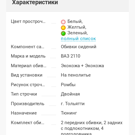
Характеристики
Цвет прострочки
Белый
,
Желтый
,
Зеленый
,
полный список
Компонент салона
Обивки сидений
Марка и модель
ВАЗ 2110
Материал обивки
Экокожа + Экокожа
Вид установки
На пенолитье
Рисунок строчки
Ромбы
Тип строчки
Двойная
Производитель
г. Тольятти
Назначение
Тюнинг
Комплект обивки
2 передних обивки, 2 задних
с подлокотником, 4
подголовника