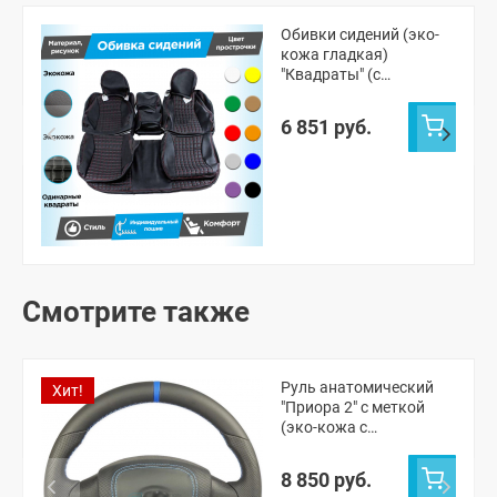
Обивки сидений (эко-
кожа гладкая)
"Квадраты" (с
одинарной строчкой)
ВАЗ 2110
6 851 руб.
Смотрите также
Руль анатомический
Хит!
"Приора 2" с меткой
(эко-кожа с
перфорацией) Лада
Калина-1, Приора-1,
8 850 руб.
Гранта, 2110-12 с