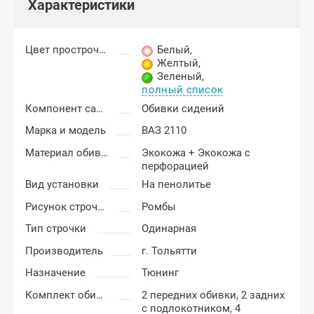
Характеристики
Цвет прострочки
Белый
,
Желтый
,
Зеленый
,
полный список
Компонент салона
Обивки сидений
Марка и модель
ВАЗ 2110
Материал обивки
Экокожа + Экокожа с
перфорацией
Вид установки
На пенолитье
Рисунок строчки
Ромбы
Тип строчки
Одинарная
Производитель
г. Тольятти
Назначение
Тюнинг
Комплект обивки
2 передних обивки, 2 задних
с подлокотником, 4