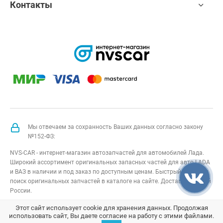
Контакты
Мы отвечаем за сохранность Ваших данных согласно закону
№152-ФЗ:
NVS-CAR - интернет-магазин автозапчастей для автомобилей Лада.
Широкий ассортимент оригинальных запасных частей для авто LADA
и ВАЗ в наличии и под заказ по доступным ценам. Быстрый подбор и
поиск оригинальных запчастей в каталоге на сайте. Доставка по всей
России.
NVS-CAR
© 2014 –
2026
Все права защищены
карта сайта
;
Этот сайт использует cookie для хранения данных. Продолжая
использовать сайт, Вы даете согласие на работу с этими файлами.
Договор оферта
;
Политика конфиденциальности