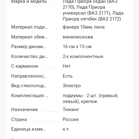
Марка и модель
Лада Приора седан (ВАЗ
2170),
Лада Приора
универсал (ВАЗ 2171),
Лада
Приора хэтчбек (ВАЗ 2172)
Материал подиумов
фанера 10мм, пена
Материал обивки подиумов
винилискожа
Размер динамиков
16 см x 13 см
Количество динамиков
2-х компонентные
С карманом
Нет
Направленность
Есть
Вид стеклоподъемников
Электро
Комплектация подиумов
подиумы - 2 шт. (правый,
левый), крепеж
Назначение
Тюнинг
Страна
Россия
Единица измерения
к-т.