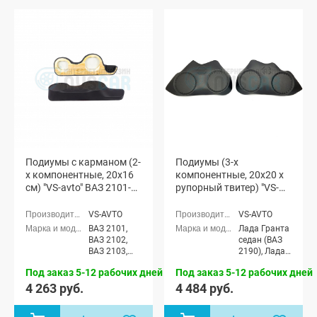
Подиумы с карманом (2-
Подиумы (3-х
х компонентные, 20x16
компонентные, 20x20 x
см) "VS-avto" ВАЗ 2101-
рупорный твитер) "VS-
07
avto" Лада Гранта
VS-AVTO
VS-AVTO
ВАЗ 2101,
Лада Гранта
ВАЗ 2102,
седан (ВАЗ
ВАЗ 2103,
2190), Лада
ВАЗ 2104,
Гранта
Под заказ 5-12 рабочих дней
Под заказ 5-12 рабочих дней
ВАЗ 2105,
Спорт седан
ВАЗ 2106,
(ВАЗ 21905),
4 263 руб.
4 484 руб.
ВАЗ 2107
Лада Гранта
лифтбек