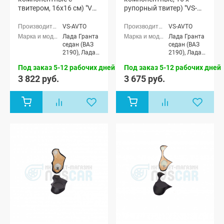
твитером, 16x16 см) "VS-
рупорный твитер) "VS-
avto" Лада Гранта
avto" Лада Гранта (мод.
1)
VS-AVTO
VS-AVTO
Лада Гранта
Лада Гранта
седан (ВАЗ
седан (ВАЗ
2190), Лада
2190), Лада
Гранта
Гранта
Под заказ 5-12 рабочих дней
Под заказ 5-12 рабочих дней
Спорт седан
Спорт седан
(ВАЗ 21905),
(ВАЗ 21905),
3 822 руб.
3 675 руб.
Лада Гранта
Лада Гранта
лифтбек
лифтбек
(ВАЗ 2191)
(ВАЗ 2191)