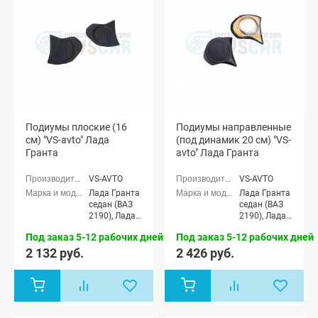
Подиумы плоские (16
Подиумы направленные
см) "VS-avto" Лада
(под динамик 20 см) "VS-
Гранта
avto" Лада Гранта
VS-AVTO
VS-AVTO
Лада Гранта
Лада Гранта
седан (ВАЗ
седан (ВАЗ
2190), Лада
2190), Лада
Гранта
Гранта
Под заказ 5-12 рабочих дней
Под заказ 5-12 рабочих дней
Спорт седан
Спорт седан
(ВАЗ 21905),
(ВАЗ 21905),
2 132 руб.
2 426 руб.
Лада Гранта
Лада Гранта
лифтбек
лифтбек
(ВАЗ 2191)
(ВАЗ 2191)