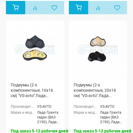
Лада Нива
лифтбек
(ВАЗ 2121) 3-
(ВАЗ 2191)
х дверная,
Лада Нива
4x4 (ВАЗ
21213-214)
3-х дверная
Подиумы (2-х
Подиумы (2-х
компонентные, 16x16
компонентные, 20x16
см) "VS-avto" Лада
см) "VS-avto" Лада
Гранта
Гранта
VS-AVTO
VS-AVTO
Лада Гранта
Лада Гранта
седан (ВАЗ
седан (ВАЗ
2190), Лада
2190), Лада
Гранта
Гранта
Под заказ 5-12 рабочих дней
Под заказ 5-12 рабочих дней
Спорт седан
Спорт седан