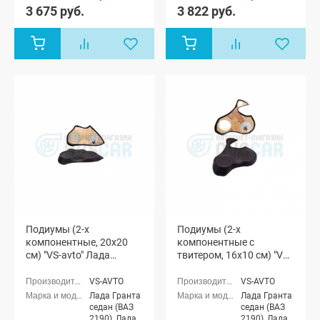
(ВАЗ 21905),
(ВАЗ 21905),
3 675 руб.
3 822 руб.
Лада Гранта
Лада Гранта
лифтбек
лифтбек
(ВАЗ 2191)
(ВАЗ 2191)
Подиумы (2-х
Подиумы (2-х
компонентные, 20x20
компонентные с
см) "VS-avto" Лада
твитером, 16x10 см) "VS-
Гранта
avto" Лада Гранта
VS-AVTO
VS-AVTO
Лада Гранта
Лада Гранта
седан (ВАЗ
седан (ВАЗ
2190), Лада
2190), Лада