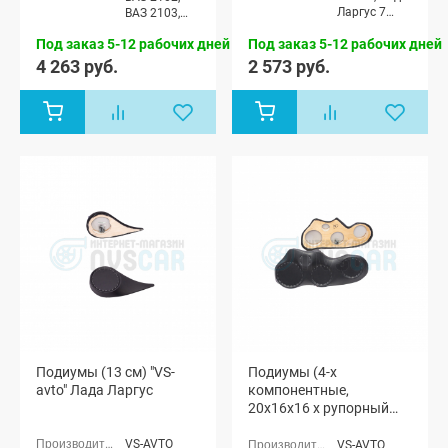
Ларгус 7
ВАЗ 2103,
мест
ВАЗ 2104,
Под заказ 5-12 рабочих дней
Под заказ 5-12 рабочих дней
ВАЗ 2105,
ВАЗ 2106,
4 263 руб.
2 573 руб.
ВАЗ 2107
Подиумы (13 см) "VS-
Подиумы (4-х
avto" Лада Ларгус
компонентные,
20x16x16 x рупорный
твитер) "VS-avto" Лада
Гранта
VS-AVTO
VS-AVTO