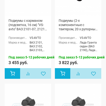
Подиумы с карманом
Подиумы (2-х
(подсветка, 16 см) "VS-
компонентные с
avto" ВАЗ 2101-07, 2121,
твитером, 20 x рупорный
21213
твитер) "VS-avto" Лада
Гранта (мод. 2)
VS-AVTO
VS-AVTO
ВАЗ 2101,
Лада Гранта
ВАЗ 2102,
седан (ВАЗ
ВАЗ 2103,
2190), Лада
ВАЗ 2104,
Гранта
Под заказ 5-12 рабочих дней
Под заказ 5-12 рабочих дней
ВАЗ 2105,
Спорт седан
ВАЗ 2106,
(ВАЗ 21905),
3 455 руб.
3 822 руб.
ВАЗ 2107,
Лада Гранта
Лада Нива
лифтбек
(ВАЗ 2121) 3-
(ВАЗ 2191)
х дверная,
Лада Нива
4x4 (ВАЗ
21213-214)
3-х дверная