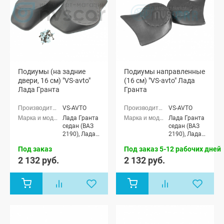
Подиумы (на задние
Подиумы направленные
двери, 16 см) "VS-avto"
(16 см) "VS-avto" Лада
Лада Гранта
Гранта
VS-AVTO
VS-AVTO
Лада Гранта
Лада Гранта
седан (ВАЗ
седан (ВАЗ
2190), Лада
2190), Лада
Гранта
Гранта
Под заказ
Под заказ 5-12 рабочих дней
Спорт седан
Спорт седан
(ВАЗ 21905),
(ВАЗ 21905),
2 132 руб.
2 132 руб.
Лада Гранта
Лада Гранта
лифтбек
лифтбек
(ВАЗ 2191)
(ВАЗ 2191)