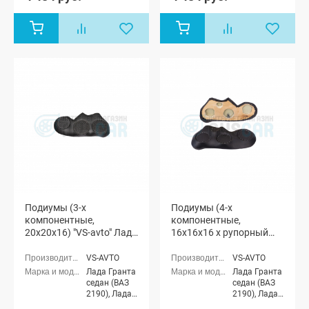
Лада Гранта
Лада Гранта
лифтбек
лифтбек
(ВАЗ 2191)
(ВАЗ 2191)
Подиумы (3-х
Подиумы (4-х
компонентные,
компонентные,
20x20x16) "VS-avto" Лада
16x16x16 x рупорный
Гранта
твитер) "VS-avto" Лада
Гранта
VS-AVTO
VS-AVTO
Лада Гранта
Лада Гранта
седан (ВАЗ
седан (ВАЗ
2190), Лада
2190), Лада
Гранта
Гранта