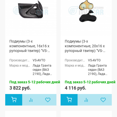
Подиумы (3-х
Подиумы (3-х
компонентные, 16x16 x
компонентные, 20x16 x
рупорный твитер) "VS-
рупорный твитер) "VS-
avto" Лада Гранта (мод.
avto" Лада Гранта (мод.
2)
2)
VS-AVTO
VS-AVTO
Лада Гранта
Лада Гранта
седан (ВАЗ
седан (ВАЗ
2190), Лада
2190), Лада
Гранта
Гранта
Под заказ 5-12 рабочих дней
Под заказ 5-12 рабочих дней
Спорт седан
Спорт седан
(ВАЗ 21905),
(ВАЗ 21905),
3 822 руб.
4 116 руб.
Лада Гранта
Лада Гранта
лифтбек
лифтбек
(ВАЗ 2191)
(ВАЗ 2191)