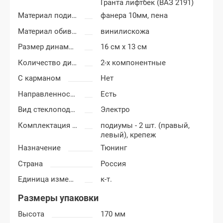
Гранта лифтбек (ВАЗ 2191)
Материал подиумов
фанера 10мм, пена
Материал обивки подиумов
винилискожа
Размер динамиков
16 см x 13 см
Количество динамиков
2-х компонентные
С карманом
Нет
Направленность
Есть
Вид стеклоподъемников
Электро
Комплектация подиумов
подиумы - 2 шт. (правый,
левый), крепеж
Назначение
Тюнинг
Страна
Россия
Единица измерения
к-т.
Размеры упаковки
Высота
170 мм