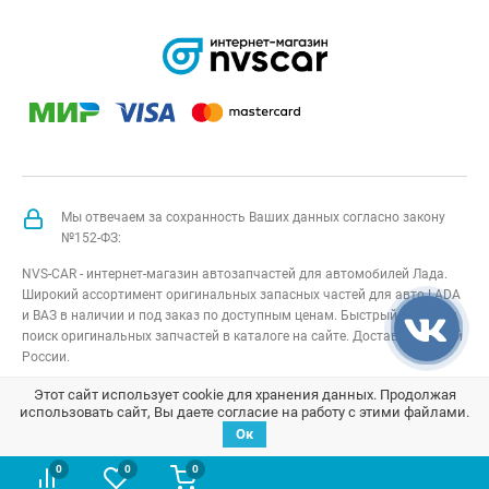
Мы отвечаем за сохранность Ваших данных согласно закону
№152-ФЗ:
NVS-CAR - интернет-магазин автозапчастей для автомобилей Лада.
Широкий ассортимент оригинальных запасных частей для авто LADA
и ВАЗ в наличии и под заказ по доступным ценам. Быстрый подбор и
поиск оригинальных запчастей в каталоге на сайте. Доставка по всей
России.
NVS-CAR
© 2014 –
2026
Все права защищены
карта сайта
;
Этот сайт использует cookie для хранения данных. Продолжая
использовать сайт, Вы даете согласие на работу с этими файлами.
Договор оферта
;
Политика конфиденциальности
Ок
0
0
0