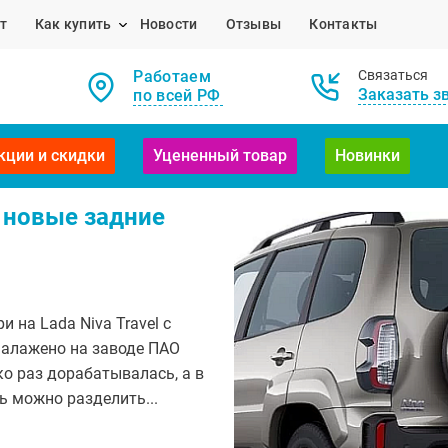
т
Как купить
Новости
Отзывы
Контакты
Работаем
Связаться
Заказать з
по всей РФ
кции и скидки
Уцененный товар
Новинки
ь новые задние
на Lada Niva Travel с
налажено на заводе ПАО
о раз дорабатывалась, а в
ь можно разделить...