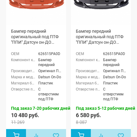
Бампер передний
Бампер передний
оригинальный под ПТФ
оригинальный под ПТФ
"ППИ" Датсун он-ДО
"ППИ" Датсун он-ДО
(Манго 147)
(неокрашенный)
626515PA0D
626515PA0D
Бампер
Бампер
передний
передний
Оригинал ППИ
Оригинал ППИ
Datsun On-Do
Datsun On-Do
Пластик
Пластик
С
С
отверстием
отверстием
под ПТФ
под ПТФ
Под заказ 7-20 рабочих дней
Под заказ 5-12 рабочих дней
10 480 руб.
6 580 руб.
11 269
8 087