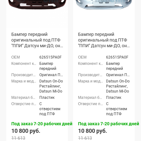
Бампер передний
Бампер передний
оригинальный под ПТФ
оригинальный под ПТФ
"ППИ" Датсун ми-ДО, он-
"ППИ" Датсун ми-ДО, он-
ДО Рестайлинг (Лава
ДО Рестайлинг
137)
(Ледяной 413)
626515PA0F
626515PA0F
Бампер
Бампер
передний
передний
Оригинал ППИ
Оригинал ППИ
Datsun On-Do
Datsun On-Do
Рестайлинг,
Рестайлинг,
Datsun Mi-Do
Datsun Mi-Do
Пластик
Пластик
С
С
отверстием
отверстием
под ПТФ
под ПТФ
Под заказ 7-20 рабочих дней
Под заказ 7-20 рабочих дней
10 800 руб.
10 800 руб.
11 613
11 613