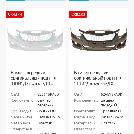
Скидки
Скидки
Бампер передний
Бампер передний
оригинальный под ПТФ
оригинальный под ПТФ
"ППИ" Датсун он-ДО
"ППИ" Датсун он-ДО
(Белое облако 240)
(Кориандр 790)
626515PA0D
626515PA0D
Бампер
Бампер
передний
передний
Оригинал ППИ
Оригинал ППИ
Datsun On-Do
Datsun On-Do
Пластик
Пластик
С
С