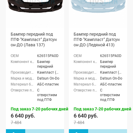
Бампер передний под
Бампер передний под
ПТФ "Кампласт" Датсун
ПТФ "Кампласт" Датсун
он-ДО (Лава 137)
он-ДО (Ледяной 413)
626515PA0D
626515PA0D
Бампер
Бампер
передний
передний
Кампласт (г. Набережные Челны)
Кампласт (г. Набережные Челны)
Datsun On-Do
Datsun On-Do
АБС-пластик
АБС-пластик
С
С
отверстием
отверстием
под ПТФ
под ПТФ
Под заказ 7-20 рабочих дней
Под заказ 7-20 рабочих дней
6 640 руб.
6 640 руб.
7 484
7 484