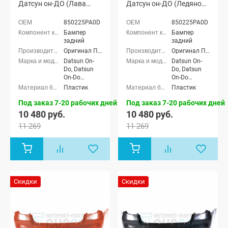
Датсун он-ДО (Лава
Датсун он-ДО (Ледяной
137)
413)
850225PA0D
850225PA0D
Бампер
Бампер
задний
задний
Оригинал ППИ
Оригинал ППИ
Datsun On-
Datsun On-
Do, Datsun
Do, Datsun
On-Do
On-Do
Рестайлинг
Рестайлинг
Пластик
Пластик
Под заказ 7-20 рабочих дней
Под заказ 7-20 рабочих дней
10 480 руб.
10 480 руб.
11 269
11 269
Скидки
Скидки