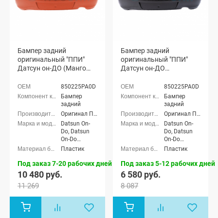
Бампер задний
Бампер задний
оригинальный "ППИ"
оригинальный "ППИ"
Датсун он-ДО (Манго
Датсун он-ДО
147)
(неокрашенный)
850225PA0D
850225PA0D
Бампер
Бампер
задний
задний
Оригинал ППИ
Оригинал ППИ
Datsun On-
Datsun On-
Do, Datsun
Do, Datsun
On-Do
On-Do
Рестайлинг
Рестайлинг
Пластик
Пластик
Под заказ 7-20 рабочих дней
Под заказ 5-12 рабочих дней
10 480 руб.
6 580 руб.
11 269
8 087