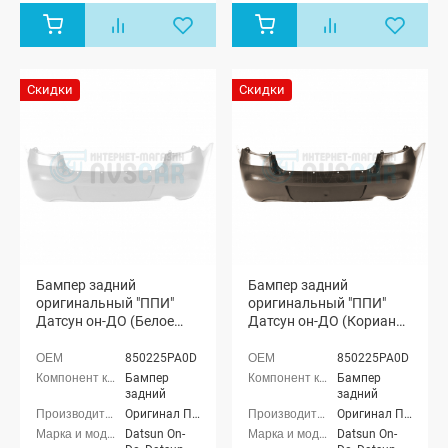
Скидки
Скидки
Бампер задний
Бампер задний
оригинальный "ППИ"
оригинальный "ППИ"
Датсун он-ДО (Белое
Датсун он-ДО (Кориандр
облако 240)
790)
850225PA0D
850225PA0D
Бампер
Бампер
задний
задний
Оригинал ППИ
Оригинал ППИ
Datsun On-
Datsun On-