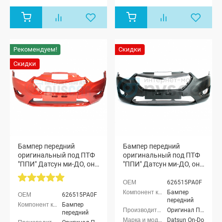
Рекомендуем!
Скидки
Скидки
Бампер передний
Бампер передний
оригинальный под ПТФ
оригинальный под ПТФ
"ППИ" Датсун ми-ДО, он-
"ППИ" Датсун ми-ДО, он-
ДО Рестайлинг (Манго
ДО Рестайлинг
147)
(неокрашенный)
626515PA0F
Бампер
626515PA0F
передний
Бампер
Оригинал ППИ
передний
Datsun On-Do