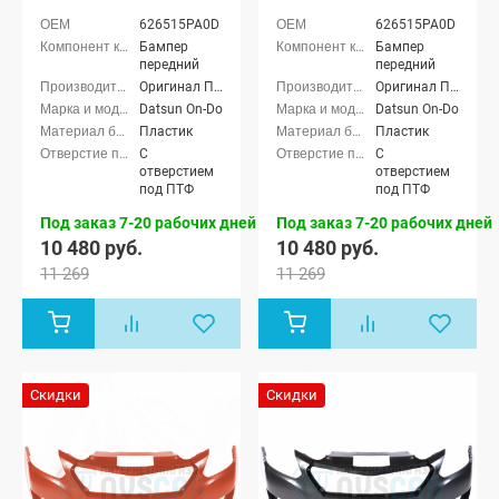
(Лава 137)
(Ледяной 413)
626515PA0D
626515PA0D
Бампер
Бампер
передний
передний
Оригинал ППИ
Оригинал ППИ
Datsun On-Do
Datsun On-Do
Пластик
Пластик
С
С
отверстием
отверстием
под ПТФ
под ПТФ
Под заказ 7-20 рабочих дней
Под заказ 7-20 рабочих дней
10 480 руб.
10 480 руб.
11 269
11 269
Скидки
Скидки