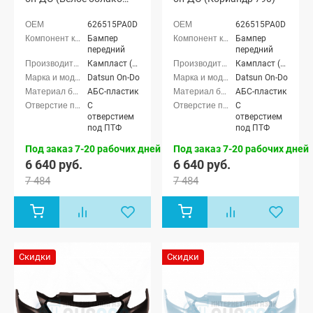
240)
626515PA0D
626515PA0D
Бампер
Бампер
передний
передний
Кампласт (г. Набережные Челны)
Кампласт (г. Набережные Челны)
Datsun On-Do
Datsun On-Do
АБС-пластик
АБС-пластик
С
С
отверстием
отверстием
под ПТФ
под ПТФ
Под заказ 7-20 рабочих дней
Под заказ 7-20 рабочих дней
6 640 руб.
6 640 руб.
7 484
7 484
Скидки
Скидки