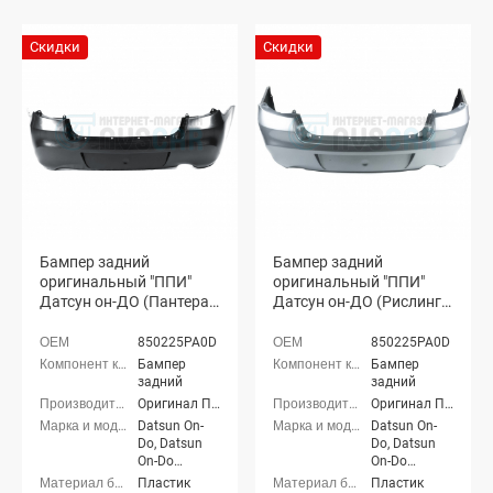
Скидки
Скидки
Бампер задний
Бампер задний
оригинальный "ППИ"
оригинальный "ППИ"
Датсун он-ДО (Пантера
Датсун он-ДО (Рислинг
672)
610)
850225PA0D
850225PA0D
Бампер
Бампер
задний
задний
Оригинал ППИ
Оригинал ППИ
Datsun On-
Datsun On-
Do, Datsun
Do, Datsun
On-Do
On-Do
Рестайлинг
Рестайлинг
Пластик
Пластик