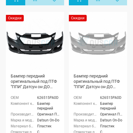
Скидки
Скидки
Бампер передний
Бампер передний
оригинальный под ПТФ
оригинальный под ПТФ
"ППИ" Датсун он-ДО
"ППИ" Датсун он-ДО
(Пантера 672)
(Рислинг 610)
626515PA0D
626515PA0D
Бампер
Бампер
передний
передний
Оригинал ППИ
Оригинал ППИ
Datsun On-Do
Datsun On-Do
Пластик
Пластик
С
С