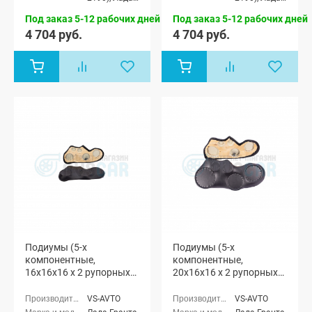
Гранта
Гранта
Под заказ 5-12 рабочих дней
Под заказ 5-12 рабочих дней
Спорт седан
Спорт седан
(ВАЗ 21905),
(ВАЗ 21905),
4 704 руб.
4 704 руб.
Лада Гранта
Лада Гранта
лифтбек
лифтбек
(ВАЗ 2191)
(ВАЗ 2191)
Подиумы (5-х
Подиумы (5-х
компонентные,
компонентные,
16x16x16 x 2 рупорных
20x16x16 x 2 рупорных
твитера) "VS-avto" Лада
твитера) "VS-avto" Лада
Гранта
Гранта
VS-AVTO
VS-AVTO