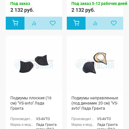
Под заказ
Под заказ 5-12 рабочих дней
Спорт седан
Спорт седан
(ВАЗ 21905),
(ВАЗ 21905),
2 132 руб.
2 132 руб.
Лада Гранта
Лада Гранта
лифтбек
лифтбек
(ВАЗ 2191)
(ВАЗ 2191)
Подиумы плоские (16
Подиумы направленные
см) "VS-avto" Лада
(под динамик 20 см) "VS-
Гранта
avto" Лада Гранта
VS-AVTO
VS-AVTO
Лада Гранта
Лада Гранта