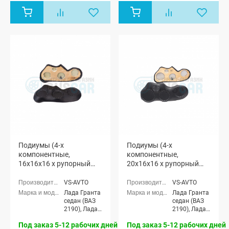
лифтбек
лифтбек
(ВАЗ 2191)
(ВАЗ 2191)
Подиумы (4-х
Подиумы (4-х
компонентные,
компонентные,
16x16x16 x рупорный
20x16x16 x рупорный
твитер) "VS-avto" Лада
твитер) "VS-avto" Лада
Гранта
Гранта
VS-AVTO
VS-AVTO
Лада Гранта
Лада Гранта
седан (ВАЗ
седан (ВАЗ
2190), Лада
2190), Лада
Гранта
Гранта
Под заказ 5-12 рабочих дней
Под заказ 5-12 рабочих дней
Спорт седан
Спорт седан