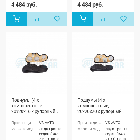
(ВАЗ 21905),
(ВАЗ 21905),
4 484 руб.
4 484 руб.
Лада Гранта
Лада Гранта
лифтбек
лифтбек
(ВАЗ 2191)
(ВАЗ 2191)
Подиумы (4-х
Подиумы (4-х
компонентные,
компонентные,
20x20x16 x рупорный
20x20x20 x рупорный
твитер) "VS-avto" Лада
твитер) "VS-avto" Лада
Гранта
Гранта
VS-AVTO
VS-AVTO
Лада Гранта
Лада Гранта
седан (ВАЗ
седан (ВАЗ
2190), Лада
2190), Лада