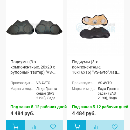
Подиумы (3-х
Подиумы (3-х
компонентные, 20x20 x
компонентные,
рупорный твитер) "VS-
16x16x16) "VS-avto" Лада
avto" Лада Гранта
Гранта
VS-AVTO
VS-AVTO
Лада Гранта
Лада Гранта
седан (ВАЗ
седан (ВАЗ
2190), Лада
2190), Лада
Гранта
Гранта
Под заказ 5-12 рабочих дней
Под заказ 5-12 рабочих дней
Спорт седан
Спорт седан
(ВАЗ 21905),
(ВАЗ 21905),
4 484 руб.
4 484 руб.
Лада Гранта
Лада Гранта
лифтбек
лифтбек
(ВАЗ 2191)
(ВАЗ 2191)