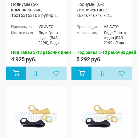
Подиумы (5-х
Подиумы (6-х
компонентные,
компонентные,
16x16x16x16 x рупорный
16x16x16x16 x 2
твитер) "VS-avto" Лада
рупорных твитера) "VS-
Гранта
avto" Лада Гранта
VS-AVTO
VS-AVTO
Лада Гранта
Лада Гранта
седан (ВАЗ
седан (ВАЗ
2190), Лада
2190), Лада
Гранта
Гранта
Под заказ 5-12 рабочих дней
Под заказ 5-12 рабочих дней
Спорт седан
Спорт седан
(ВАЗ 21905),
(ВАЗ 21905),
4 925 руб.
5 292 руб.
Лада Гранта
Лада Гранта
лифтбек
лифтбек
(ВАЗ 2191)
(ВАЗ 2191)