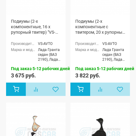
Подиумы (2-х
Подиумы (2-х
компонентные, 16 x
компонентные с
рупорный твитер) "VS-
твитером, 20 x рупорный
avto" Лада Гранта (мод.
твитер) "VS-avto" Лада
1)
Гранта (мод. 1)
VS-AVTO
VS-AVTO
Лада Гранта
Лада Гранта
седан (ВАЗ
седан (ВАЗ
2190), Лада
2190), Лада
Гранта
Гранта
Под заказ 5-12 рабочих дней
Под заказ 5-12 рабочих дней
Спорт седан
Спорт седан
(ВАЗ 21905),
(ВАЗ 21905),
3 675 руб.
3 822 руб.
Лада Гранта
Лада Гранта
лифтбек
лифтбек
(ВАЗ 2191)
(ВАЗ 2191)