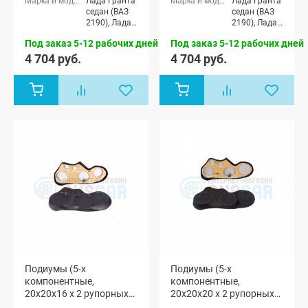
Лада Гранта
Лада Гранта
седан (ВАЗ
седан (ВАЗ
2190), Лада
2190), Лада
Гранта
Гранта
Под заказ 5-12 рабочих дней
Под заказ 5-12 рабочих дней
Спорт седан
Спорт седан
(ВАЗ 21905),
(ВАЗ 21905),
4 704 руб.
4 704 руб.
Лада Гранта
Лада Гранта
лифтбек
лифтбек
(ВАЗ 2191)
(ВАЗ 2191)
Подиумы (5-х
Подиумы (5-х
компонентные,
компонентные,
20x20x16 x 2 рупорных
20x20x20 x 2 рупорных
твитера) "VS-avto" Лада
твитера) "VS-avto" Лада