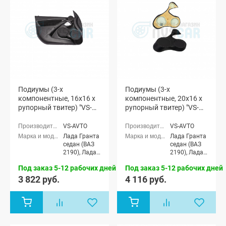
Подиумы (3-х
Подиумы (3-х
компонентные, 16x16 x
компонентные, 20x16 x
рупорный твитер) "VS-
рупорный твитер) "VS-
avto" Лада Гранта (мод.
avto" Лада Гранта (мод.
2)
2)
VS-AVTO
VS-AVTO
Лада Гранта
Лада Гранта
седан (ВАЗ
седан (ВАЗ
2190), Лада
2190), Лада
Гранта
Гранта
Под заказ 5-12 рабочих дней
Под заказ 5-12 рабочих дней
Спорт седан
Спорт седан
(ВАЗ 21905),
(ВАЗ 21905),
3 822 руб.
4 116 руб.
Лада Гранта
Лада Гранта
лифтбек
лифтбек
(ВАЗ 2191)
(ВАЗ 2191)