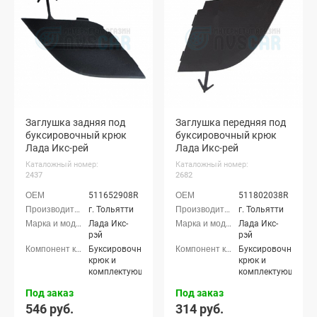
Заглушка задняя под
Заглушка передняя под
буксировочный крюк
буксировочный крюк
Лада Икс-рей
Лада Икс-рей
Каталожный номер:
Каталожный номер:
2437
2682
511652908R
511802038R
г. Тольятти
г. Тольятти
Лада Икс-
Лада Икс-
рэй
рэй
Буксировочный
Буксировочный
крюк и
крюк и
комплектующие
комплектующие
Под заказ
Под заказ
546 руб.
314 руб.