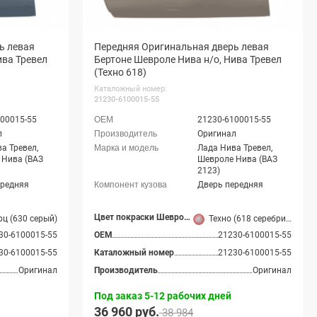
ь левая
Передняя Оригинальная дверь левая
ива Тревел
Бертоне Шевроле Нива н/о, Нива Тревел
(Техно 618)
Каталожный номер:
21230-6100015-55
00015-55
21230-6100015-55
л
Оригинал
а Тревел,
Лада Нива Тревел,
 Нива (ВАЗ
Шевроле Нива (ВАЗ
2123)
ередняя
Дверь передняя
Цвет покраски Шевроле Нива
ц (630 серый)
Техно (618 серебристо-бледно-серый)
30-6100015-55
OEM
21230-6100015-55
30-6100015-55
Каталожный номер
21230-6100015-55
Оригинал
Производитель
Оригинал
Под заказ 5-12 рабочих дней
36 960 руб.
38 984