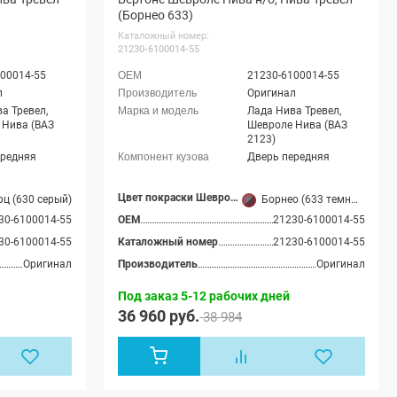
(Борнео 633)
Каталожный номер:
21230-6100014-55
00014-55
21230-6100014-55
л
Оригинал
а Тревел,
Лада Нива Тревел,
 Нива (ВАЗ
Шевроле Нива (ВАЗ
2123)
ередняя
Дверь передняя
Цвет покраски Шевроле Нива
ц (630 серый)
Борнео (633 темный серебристо-серый)
30-6100014-55
OEM
21230-6100014-55
30-6100014-55
Каталожный номер
21230-6100014-55
Оригинал
Производитель
Оригинал
Под заказ 5-12 рабочих дней
36 960 руб.
38 984