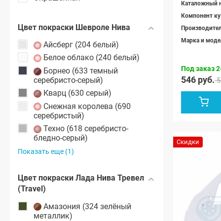
Каталожный 
Компонент ку
Цвет покраски Шевроле Нива
Производите
Марка и моде
Айсберг (204 белый)
Белое облако (240 белый)
Под заказ 2
Борнео (633 темный
546 руб.
серебристо-серый)
5
Кварц (630 серый)
Снежная королева (690
серебристый)
Техно (618 серебристо-
бледно-серый)
Скидки
Показать еще (1)
Цвет покраски Лада Нива Тревел
(Travel)
Амазония (324 зелёный
металлик)