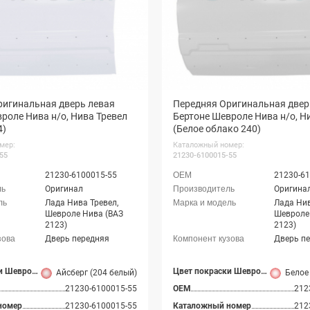
ригинальная дверь левая
Передняя Оригинальная двер
роле Нива н/о, Нива Тревел
Бертоне Шевроле Нива н/о, Н
4)
(Белое облако 240)
мер:
Каталожный номер:
55
21230-6100015-55
21230-6100015-55
21230-61
Оригинал
Оригина
Лада Нива Тревел,
Лада Нив
Шевроле Нива (ВАЗ
Шевроле
2123)
2123)
Дверь передняя
Дверь п
Цвет покраски Шевроле Нива
Цвет покраски Шевроле Нива
Айсберг (204 белый)
Белое об
21230-6100015-55
OEM
212
номер
21230-6100015-55
Каталожный номер
212