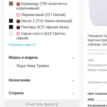
Кориандр (790 золотисто-
коричневый)
Ледниковый (221 белый)
Несси 2 (316 темно-зеленый)
Пантера (672 чёрная база)
Серое плато (624 Светло-
Передняя О
серый)
Бертоне Шев
(Айсберг 20
Показать еще (1)
Каталожный но
21230-6100015-
Марка и модель
Лада Нива Тревел
Назначение
Сторона
OEM
Очистить фильтр
Каталожный 