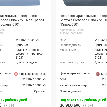
ригинальная дверь левая
Передняя Оригинальная двер
роле Нива н/о, Нива Тревел
Бертоне Шевроле Нива н/о, Н
ролева 690)
(Кварц 630)
мер:
Каталожный номер:
55
21230-6100015-55
21230-6100015-55
21230-61
Оригинал
Оригина
Лада Нива Тревел,
Лада Нив
Шевроле Нива (ВАЗ
Шевроле
2123)
2123)
Дверь передняя
Дверь п
Цвет покраски Шевроле Нива
Цвет покраски Шевроле Нива
Снежная королева (690 серебристый)
Квар
21230-6100015-55
OEM
212
номер
21230-6100015-55
Каталожный номер
212
ль
Оригинал
Производитель
-12 рабочих дней
Под заказ 5-12 рабочих дней
б.
36 960 руб.
38 984
38 984