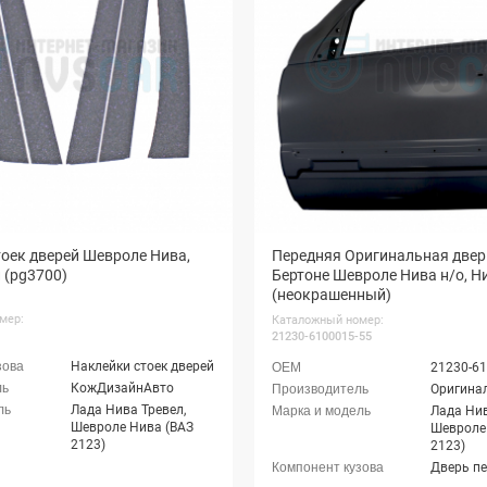
оек дверей Шевроле Нива,
Передняя Оригинальная двер
 (pg3700)
Бертоне Шевроле Нива н/о, Н
(неокрашенный)
мер:
Каталожный номер:
21230-6100015-55
Наклейки стоек дверей
21230-61
КожДизайнАвто
Оригина
Лада Нива Тревел,
Лада Нив
Шевроле Нива (ВАЗ
Шевроле
2123)
2123)
Дверь п