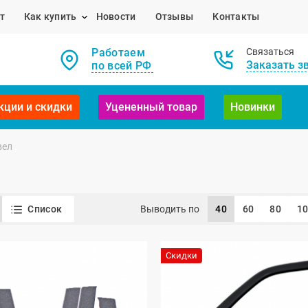
т
Как купить
Новости
Отзывы
Контакты
Работаем
Связаться
Заказать з
по всей РФ
кции и скидки
Уцененный товар
Новинки
вел
Список
Выводить по
40
60
80
1
Скидки