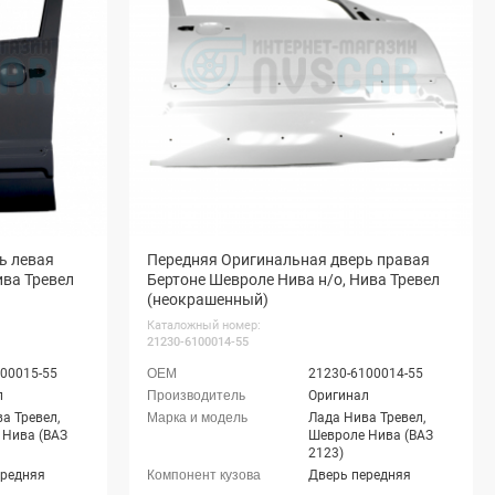
ь левая
Передняя Оригинальная дверь правая
ива Тревел
Бертоне Шевроле Нива н/о, Нива Тревел
(неокрашенный)
Каталожный номер:
21230-6100014-55
00015-55
21230-6100014-55
л
Оригинал
а Тревел,
Лада Нива Тревел,
 Нива (ВАЗ
Шевроле Нива (ВАЗ
2123)
ередняя
Дверь передняя