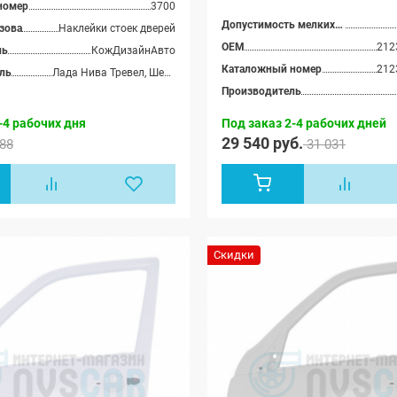
номер
3700
Допустимость мелких царапин
зова
Наклейки стоек дверей
OEM
212
ль
КожДизайнАвто
Каталожный номер
212
ль
Лада Нива Тревел, Шевроле Нива (ВАЗ 2123)
Производитель
-4 рабочих дня
Под заказ 2-4 рабочих дней
29 540 руб.
88
31 031
Скидки