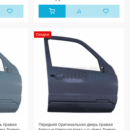
Скидки
ь правая
Передняя Оригинальная дверь правая
ива Тревел
Бертоне Шевроле Нива н/о, Нива Тревел