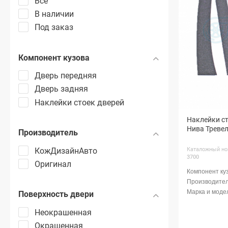
Все
В наличии
Под заказ
Компонент кузова
Дверь передняя
Дверь задняя
Наклейки стоек дверей
Наклейки ст
Нива Тревел
Производитель
Каталожный но
КожДизайнАвто
3700
Оригинал
Поверхность двери
Неокрашенная
Окрашенная