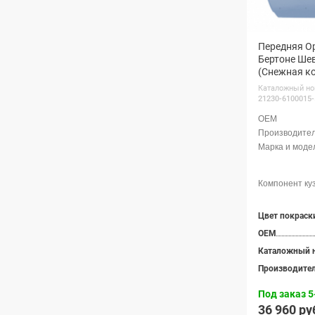
Передняя О
Бертоне Шев
(Снежная ко
Каталожный но
21230-6100015-
OEM
Каталожный 
Производите
Под заказ 5
36 960 ру