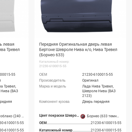
ь левая
Передняя Оригинальная дверь левая
ива Тревел
Бертоне Шевроле Нива н/о, Нива Тревел
(Борнео 633)
Каталожный номер:
21230-6100015-55
00015-55
21230-6100015-55
л
Оригинал
а Тревел,
Лада Нива Тревел,
 Нива (ВАЗ
Шевроле Нива (ВАЗ
2123)
ередняя
Дверь передняя
Цвет покраски Шевроле Нива
лако (240 белый)
Борнео (633 темный серебристо-серый)
30-6100015-55
OEM
21230-6100015-55
30-6100015-55
Каталожный номер
21230-6100015-55