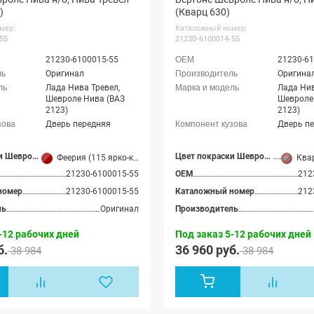
)
(Кварц 630)
мер:
Каталожный номер:
55
21230-6100014-55
21230-6100015-55
21230-61
Оригинал
Оригина
Лада Нива Тревел,
Лада Нив
Шевроле Нива (ВАЗ
Шевроле
2123)
2123)
Дверь передняя
Дверь п
Цвет покраски Шевроле Нива
Цвет покраски Шевроле Нива
Феерия (115 ярко-красный)
Квар
21230-6100015-55
OEM
212
номер
21230-6100015-55
Каталожный номер
212
ль
Оригинал
Производитель
-12 рабочих дней
Под заказ 5-12 рабочих дней
б.
36 960 руб.
38 984
38 984