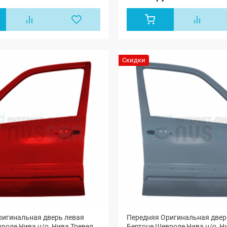
Скидки
ригинальная дверь левая
Передняя Оригинальная двер
роле Нива н/о, Нива Тревел
Бертоне Шевроле Нива н/о, Н