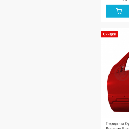
Скидки
Передняя О
Бертоне Шев