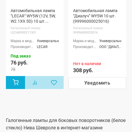
Автомобильная лампа
Автомобильная лампа
"LECAR" WY5W (12V, 5W,
"Диалуч" WY5W 10 шт.
W2.1X9.5D) 10 шт.
(99996000025016)
(LECAR000211301)
Каталожный номер:
Каталожный номер:
LECAR000211301
99996000025016
Универсальные
Универсальные
LECAR
ООО "ДИАЛАЙТ ГРУПП" г. Москва
Под заказ
76 руб.
Нет в наличии
78
308 руб.
Уведомить
Галогенные лампы для боковых поворотников (белое
стекло) Нива Шевроле в интернет-магазине