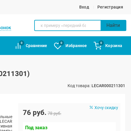
Вход
Регистрация
Найти
вонок
0
0
0
Сравнение
Избранное
Корзина
0211301)
Код товара:
LECAR000211301
Хочу скидку
76 руб.
78 руб.
альные
LECAR
тивная
Под заказ
 лампы