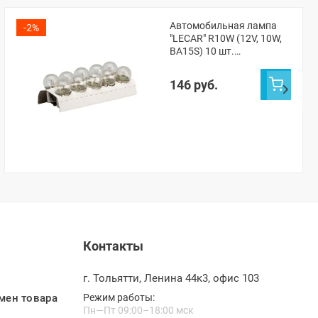
Автомобильная лампа
-2%
"LECAR" R10W (12V, 10W,
BA15S) 10 шт.
(LECAR000141301)
146 руб.
Контакты
г. Тольятти, Ленина 44к3, офис 103
мен товара
Режим работы:
Пн—Пт 09:00–18:00 мск