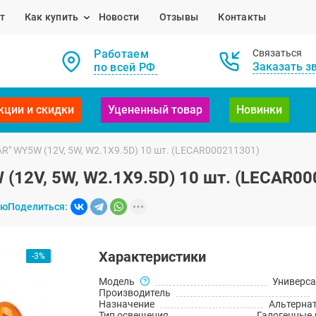
т
Как купить
Новости
Отзывы
Контакты
Работаем
Связаться
Заказать з
по всей РФ
кции и скидки
Уцененный товар
Новинки
" WY5W (12V, 5W, W2.1X9.5D) 10 шт. (LECAR000211301)
(12V, 5W, W2.1X9.5D) 10 шт. (LECAR00
ию
Поделиться:
Характеристики
-3%
Модель
Универс
Производитель
Назначение
Альтерна
Тип освещения
Галогенные