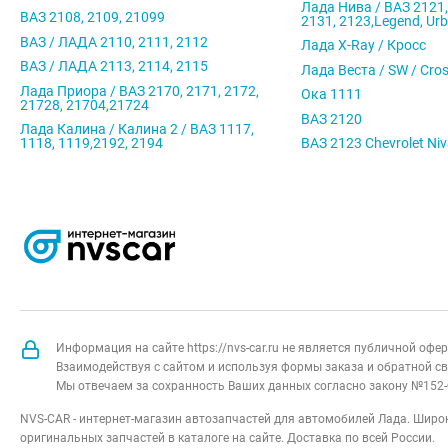
Лада Нива / ВАЗ 2121,
ВАЗ 2108, 2109, 21099
2131, 2123,Legend, Ur
ВАЗ / ЛАДА 2110, 2111, 2112
Лада X-Ray / Кросс
ВАЗ / ЛАДА 2113, 2114, 2115
Лада Веста / SW / Cro
Лада Приора / ВАЗ 2170, 2171, 2172,
Ока 1111
21728, 21704,21724
ВАЗ 2120
Лада Калина / Калина 2 / ВАЗ 1117,
1118, 1119,2192, 2194
ВАЗ 2123 Chevrolet Ni
Информация на сайте https://nvs-car.ru не является публичной оф
Взаимодействуя с сайтом и используя формы заказа и обратной св
Мы отвечаем за сохранность Ваших данных согласно закону №152-
NVS-CAR - интернет-магазин автозапчастей для автомобилей Лада. Широк
оригинальных запчастей в каталоге на сайте. Доставка по всей России.