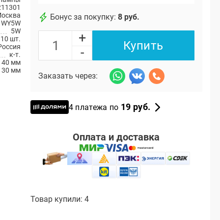
211301
Москва
Бонус за покупку:
8 руб.
WY5W
5W
+
10 шт.
Купить
Россия
-
к-т.
40 мм
130 мм
Заказать через:
19 руб.
4 платежа по
Оплата и доставка
Товар купили: 4