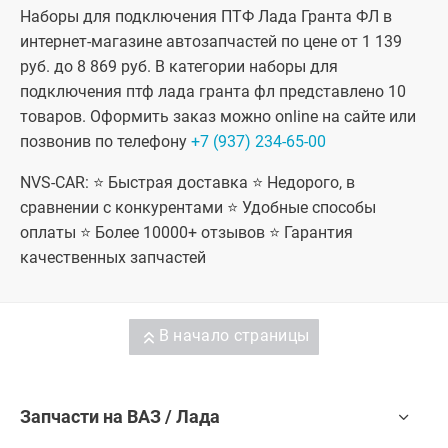
ФЛ Драйв
ФЛ Драйв
Наборы для подключения ПТФ Лада Гранта ФЛ в
Актив
Актив
лифтбек
лифтбек
интернет-магазине автозапчастей по цене от 1 139
руб. до 8 869 руб. В категории наборы для
подключения птф лада гранта фл представлено 10
товаров. Оформить заказ можно online на сайте или
позвонив по телефону
+7 (937) 234-65-00
NVS-CAR: ⭐ Быстрая доставка ⭐ Недорого, в
сравнении с конкурентами ⭐ Удобные способы
оплаты ⭐ Более 10000+ отзывов ⭐ Гарантия
качественных запчастей
В начало страницы
Запчасти на ВАЗ / Лада