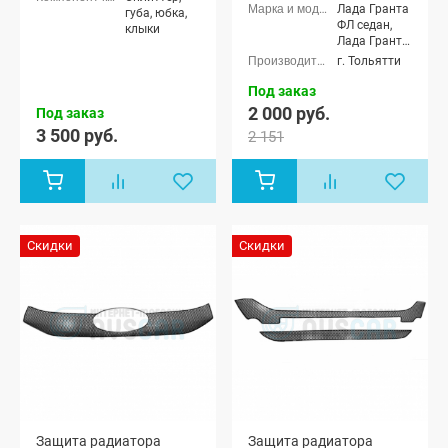
радиатора
Лада Гранта
губа, юбка,
ФЛ седан,
клыки
Лада Гранта
ФЛ хэтчбек,
г. Тольятти
Лада Гранта
ФЛ
Под заказ
универсал,
2 000 руб.
Под заказ
Лада Гранта
3 500 руб.
2 151
ФЛ лифтбек
Скидки
Скидки
Защита радиатора
Защита радиатора