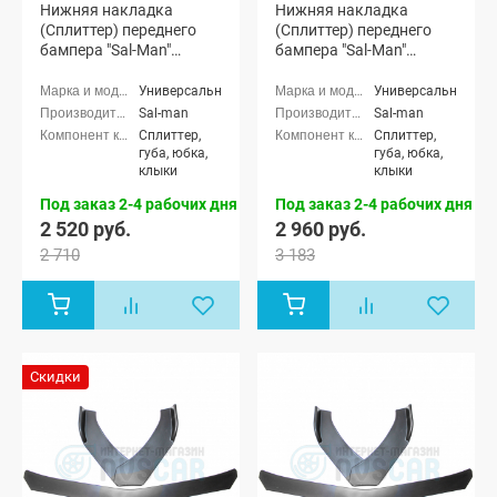
Нижняя накладка
Нижняя накладка
(Сплиттер) переднего
(Сплиттер) переднего
бампера "Sal-Man"
бампера "Sal-Man"
(черная глянцевая)
(черная матовая)
Универсальные
Универсальные
Sal-man
Sal-man
Сплиттер,
Сплиттер,
губа, юбка,
губа, юбка,
клыки
клыки
Под заказ 2-4 рабочих дня
Под заказ 2-4 рабочих дня
2 520 руб.
2 960 руб.
2 710
3 183
Скидки