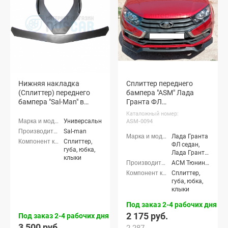
Нижняя накладка
Сплиттер переднего
(Сплиттер) переднего
бампера "ASM" Лада
бампера "Sal-Man" в
Гранта ФЛ
стиле BMW (черный лак)
(неокрашенный)
Каталожный номер:
Универсальные
ASM-0094
Sal-man
Лада Гранта
Сплиттер,
ФЛ седан,
губа, юбка,
Лада Гранта
клыки
ФЛ хэтчбек,
АСМ Тюнинг (ASM tuning)
Лада Гранта
Сплиттер,
ФЛ
губа, юбка,
универсал,
клыки
Лада Гранта
ФЛ лифтбек
Под заказ 2-4 рабочих дня
2 175 руб.
Под заказ 2-4 рабочих дня
3 500 руб.
2 287