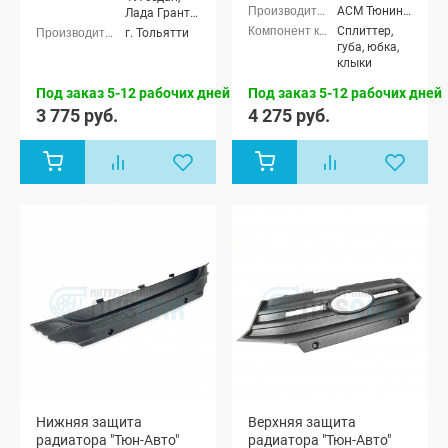
ФЛ хэтчбек,
АСМ Тюнинг (ASM tuning)
Лада Гранта
Лада Гранта
ФЛ хэтчбек,
Сплиттер,
г. Тольятти
ФЛ
Лада Гранта
губа, юбка,
универсал,
ФЛ
клыки
Лада Гранта
универсал,
ФЛ лифтбек
Под заказ 5-12 рабочих дней
Под заказ 5-12 рабочих дней
Лада Гранта
ФЛ лифтбек
3 775 руб.
4 275 руб.
Нижняя защита
Верхняя защита
радиатора "Тюн-Авто"
радиатора "Тюн-Авто"