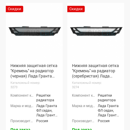
Скидки
Скидки
Нижняя защитная сетка
Нижняя защитная сетка
"Кремень" на радиатор
"Кремень" на радиатор
(черная) Лада Гранта
(серебристая) Лада
ФЛ
Гранта ФЛ
Каталожный номер:
Каталожный номер:
3273
3274
Решетки
Решетки
радиатора
радиатора
Лада Гранта
Лада Гранта
ФЛ седан,
ФЛ седан,
Лада Гранта
Лада Гранта
ФЛ хэтчбек,
ФЛ хэтчбек,
Россия
Россия
Лада Гранта
Лада Гранта
ФЛ
ФЛ
Под заказ
Под заказ