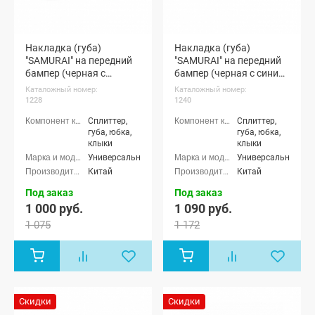
Накладка (губа)
Накладка (губа)
"SAMURAI" на передний
"SAMURAI" на передний
бампер (черная с
бампер (черная с синим
красным кантом)
кантом)
Каталожный номер:
Каталожный номер:
1228
1240
Сплиттер,
Сплиттер,
губа, юбка,
губа, юбка,
клыки
клыки
Универсальные
Универсальные
Китай
Китай
Под заказ
Под заказ
1 000 руб.
1 090 руб.
1 075
1 172
Скидки
Скидки