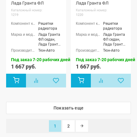
Лада Гранта ФЛ
Лада Гранта ФЛ
Каталожный номер:
Каталожный номер:
1219
1220
Решетки
Решетки
радиатора
радиатора
Лада Гранта
Лада Гранта
ФЛ седан,
ФЛ седан,
Лада Гранта
Лада Гранта
ФЛ хэтчбек,
ФЛ хэтчбек,
Тюн-Авто
Тюн-Авто
Лада Гранта
Лада Гранта
ФЛ
ФЛ
Под заказ 7-20 рабочих дней
Под заказ 7-20 рабочих дней
универсал,
универсал,
1 667 руб.
1 667 руб.
Лада Гранта
Лада Гранта
ФЛ лифтбек,
ФЛ лифтбек,
Лада Гранта
Лада Гранта
ФЛ Спорт,
ФЛ Спорт,
Лада Гранта
Лада Гранта
ФЛ Драйв
ФЛ Драйв
Актив седан
Актив седан
Показать еще
1
2