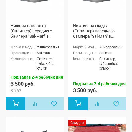
Нижняя накладка
Нижняя накладка
(Сплиттер) переднего
(Сплиттер) переднего
бампера "Sal-Man" в
бампера "Sal-Man" в
стиле BMW (3D карбон)
стиле BMW (текстурный
3D карбон)
Универсальные
Универсальные
Sal-man
Sal-man
Сплиттер,
Сплиттер,
губа, юбка,
губа, юбка,
клыки
клыки
Под заказ 2-4 рабочих дня
3 500 руб.
Под заказ 2-4 рабочих дня
3 500 руб.
3 763
Скидки