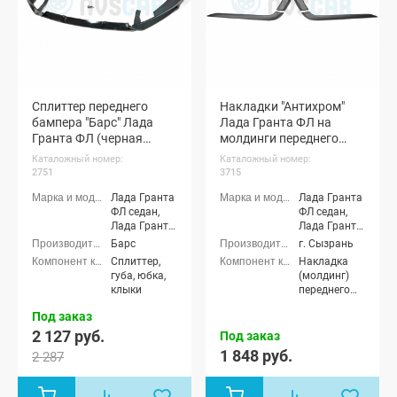
Сплиттер переднего
Накладки "Антихром"
бампера "Барс" Лада
Лада Гранта ФЛ на
Гранта ФЛ (черная
молдинги переднего
шагрень)
бампера (черный
Каталожный номер:
Каталожный номер:
матовый)
2751
3715
Лада Гранта
Лада Гранта
ФЛ седан,
ФЛ седан,
Лада Гранта
Лада Гранта
ФЛ хэтчбек,
ФЛ хэтчбек,
Барс
г. Сызрань
Лада Гранта
Лада Гранта
Сплиттер,
Накладка
ФЛ
ФЛ
губа, юбка,
(молдинг)
универсал,
универсал,
клыки
переднего
Лада Гранта
Лада Гранта
бампера
ФЛ лифтбек
ФЛ лифтбек,
Под заказ
Лада Гранта
2 127 руб.
Под заказ
ФЛ Спорт,
1 848 руб.
Лада Гранта
2 287
ФЛ Драйв
Актив седан,
Лада Гранта