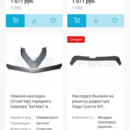
1 071 руб.
1 071 руб.
1 152
1 152
Скидки
Нижняя накладка
Накладка Фьюжен на
(Сплиттер) переднего
решетку радиатора
бампера "Sal-Man" в
Лада Гранта ФЛ
стиле BMW (черная
(неокрашенная)
матовая)
Универсальные
Молдинг
(накладка)
Sal-man
решетки
Сплиттер,