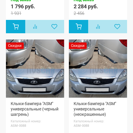
универсал,
универсал,
1 796 руб.
2 284 руб.
Лада Гранта
Лада Гранта
1 931
2 456
ФЛ лифтбек,
ФЛ лифтбек,
Лада Гранта
Лада Гранта
ФЛ Спорт,
ФЛ Спорт,
Лада Гранта
Лада Гранта
ФЛ Драйв
ФЛ Драйв
Актив седан
Актив седан
Скидки
Скидки
Клыки бампера "ASM"
Клыки бампера "ASM"
универсальные (черный
универсальные
шагрень)
(неокрашенные)
Каталожный номер:
Каталожный номер:
ASM-0088
ASM-0088