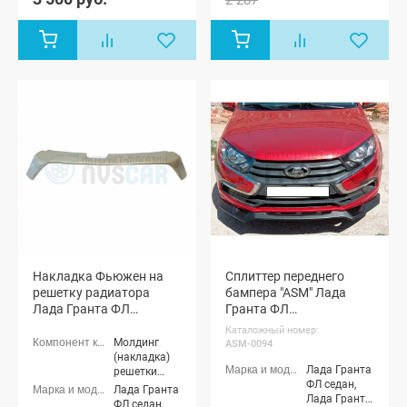
Накладка Фьюжен на
Сплиттер переднего
решетку радиатора
бампера "ASM" Лада
Лада Гранта ФЛ
Гранта ФЛ
(окрашенная)
(окрашенный)
Каталожный номер:
Молдинг
ASM-0094
(накладка)
Лада Гранта
решетки
ФЛ седан,
радиатора
Лада Гранта
Лада Гранта
ФЛ седан,