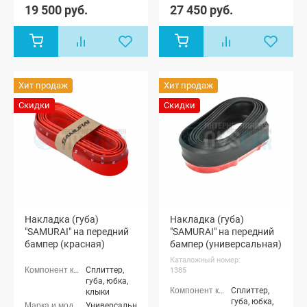
ФЛ лифтбек
ФЛ лифтбек
19 500 руб.
27 450 руб.
Хит продаж
Хит продаж
Скидки
Скидки
Накладка (губа)
Накладка (губа)
"SAMURAI" на передний
"SAMURAI" на передний
бампер (красная)
бампер (универсальная)
Каталожный номер:
Сплиттер,
1385
губа, юбка,
Сплиттер,
клыки
губа, юбка,
Универсальные