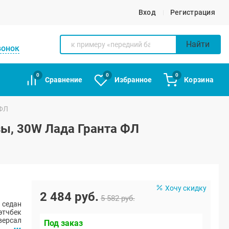
Вход
Регистрация
Найти
вонок
0
0
0
Сравнение
Избранное
Корзина
 ФЛ
зы, 30W Лада Гранта ФЛ
Хочу скидку
2 484 руб.
5 582 руб.
 седан
этчбек
версал
Под заказ