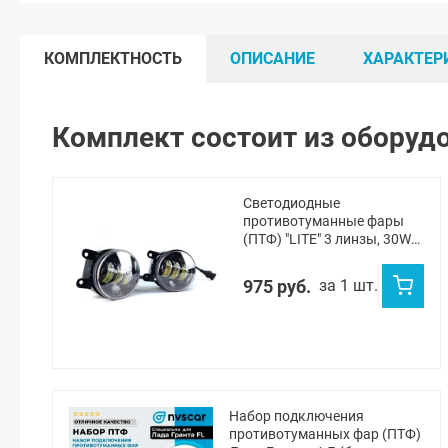
КОМПЛЕКТНОСТЬ
ОПИСАНИЕ
ХАРАКТЕР
Комплект состоит из оборуд
Светодиодные
противотуманные фары
(ПТФ) "LITE" 3 линзы, 30W
Лада Веста, Веста NG, Икс-
рей, Урбан, Гранта ФЛ
975 руб.
за 1 шт.
(белый)
Набор подключения
противотуманных фар (ПТФ)