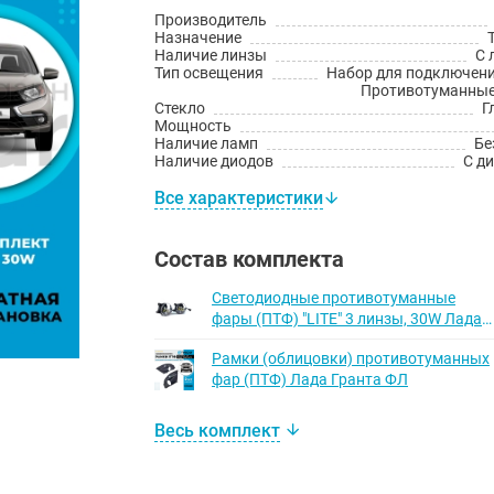
Производитель
Назначение
Наличие линзы
С 
Тип освещения
Набор для подключен
Противотуманны
Стекло
Г
Мощность
Наличие ламп
Бе
Наличие диодов
С д
Все характеристики
Состав комплекта
Светодиодные противотуманные
фары (ПТФ) "LITE" 3 линзы, 30W Лада
Веста, Веста NG, Икс-рей, Урбан,
Рамки (облицовки) противотуманных
Гранта ФЛ (белый)
фар (ПТФ) Лада Гранта ФЛ
Весь комплект