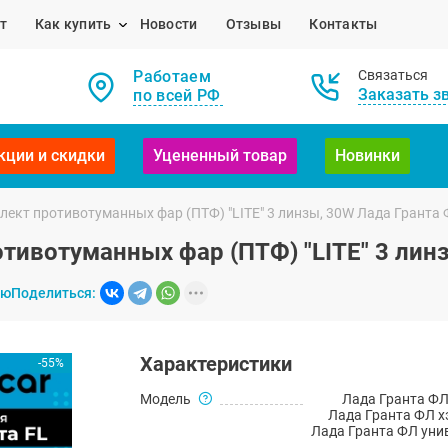
т
Как купить
Новости
Отзывы
Контакты
Работаем
Связаться
Заказать з
по всей РФ
кции и скидки
Уцененный товар
Новинки
ект противотуманных фар (ПТФ) "LITE" 3 линзы, 30W Лада Гранта
ивотуманных фар (ПТФ) "LITE" 3 лин
ию
Поделиться:
Характеристики
-55%
Модель
Лада Гранта ФЛ
Лада Гранта ФЛ х
Лада Гранта ФЛ уни