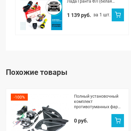
Лада Гранта ФЛ (белая
подсветка)
1 139 руб.
за 1 шт.
Похожие товары
Полный установочный
-100%
комплект
противотуманных фар
(ПТФ) "ZMB" "WD-174"
Лада Гранта ФЛ
0 руб.