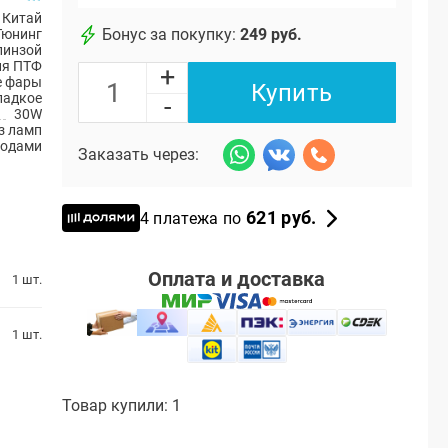
Китай
Бонус за покупку:
249 руб.
Тюнинг
линзой
ия ПТФ
+
е фары
Купить
ладкое
-
30W
з ламп
иодами
Заказать через:
621 руб.
4 платежа по
Оплата и доставка
1 шт.
1 шт.
Товар купили: 1