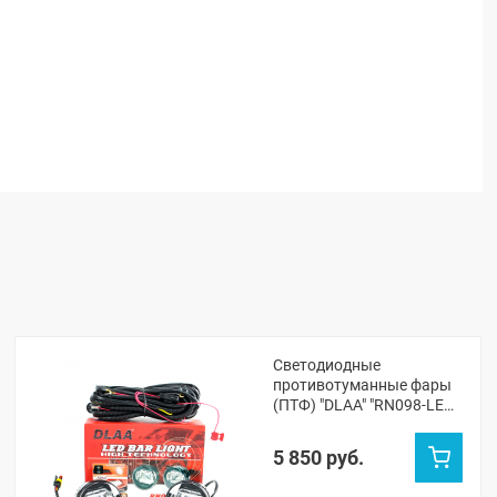
Светодиодные
противотуманные фары
(ПТФ) "DLAA" "RN098-LED"
Лада Веста, Веста NG,
Икс-Рей, Гранта ФЛ,
5 850 руб.
Ларгус ФЛ