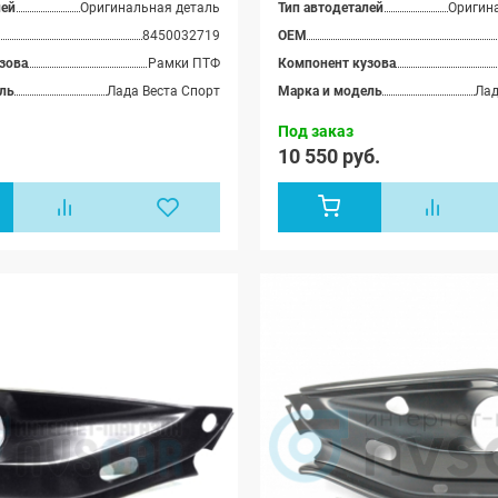
лей
Оригинальная деталь
Тип автодеталей
Оригин
8450032719
OEM
зова
Рамки ПТФ
Компонент кузова
ль
Лада Веста Спорт
Марка и модель
Лад
Под заказ
.
10 550 руб.