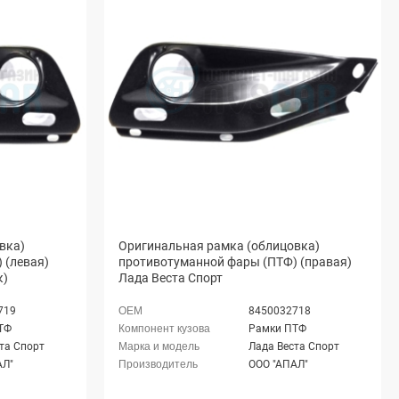
вка)
Оригинальная рамка (облицовка)
 (левая)
противотуманной фары (ПТФ) (правая)
к)
Лада Веста Спорт
719
8450032718
ТФ
Рамки ПТФ
та Спорт
Лада Веста Спорт
АЛ"
ООО "АПАЛ"