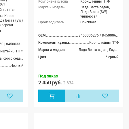
Кронштейны ПТФ
261
Лада Веста седан,
йны ПТФ
Лада Веста (SW)
та Кросс
универсал
ада Веста (SW)
Оригинал
иверсал
л
OEM
8450006276 / 8450006277
Компонент кузова
Кронштейны ПТФ
8450033260 | 8450033261
Марка и модель
Лада Веста седан, Лада Веста (SW) универсал
онштейны ПТФ
Цвет
Черный
Лада Веста Кросс седан, Лада Веста (SW) Кросс универсал
Черный
Под заказ
2 450 руб.
2 634