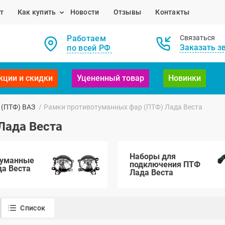
т
Как купить
Новости
Отзывы
Контакты
Работаем
Связаться
Заказать з
по всей РФ
кции и скидки
Уцененный товар
Новинки
 (ПТФ) ВАЗ
/
Рамки противотуманных фар (ПТФ) Лада Веста
Лада Веста
Наборы для
туманные
подключения ПТФ
а Веста
Лада Веста
Список