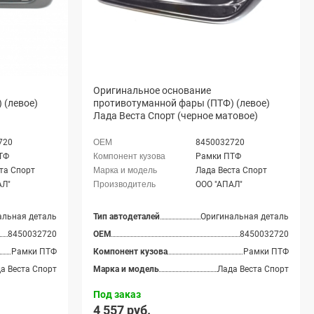
Оригинальное основание
 (левое)
противотуманной фары (ПТФ) (левое)
Лада Веста Спорт (черное матовое)
720
8450032720
ТФ
Рамки ПТФ
та Спорт
Лада Веста Спорт
АЛ"
ООО "АПАЛ"
альная деталь
Тип автодеталей
Оригинальная деталь
8450032720
OEM
8450032720
Рамки ПТФ
Компонент кузова
Рамки ПТФ
а Веста Спорт
Марка и модель
Лада Веста Спорт
Под заказ
4 557 руб.