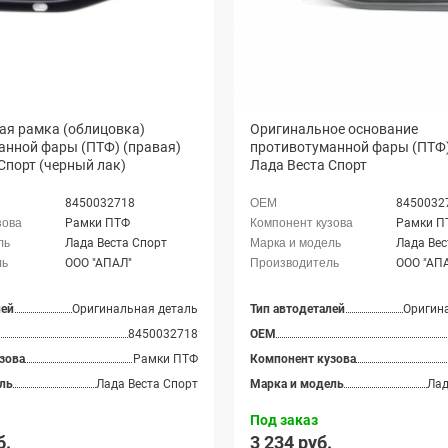
ая рамка (облицовка)
Оригинальное основание
анной фары (ПТФ) (правая)
противотуманной фары (ПТФ)
Спорт (черный лак)
Лада Веста Спорт
8450032718
8450032
Рамки ПТФ
Рамки П
Лада Веста Спорт
Лада Вес
ООО "АПАЛ"
ООО "АП
лей
Оригинальная деталь
Тип автодеталей
Оригин
8450032718
OEM
зова
Рамки ПТФ
Компонент кузова
ль
Лада Веста Спорт
Марка и модель
Лад
Под заказ
б.
3 234 руб.