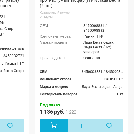
 (правое)
противотуманных фар (ПТФ) Лада Веста
товое)
(2 шт.)
Каталожный номер:
721
2614/2615
ТФ
8450008881 /
та Спорт
8450008882
АЛ"
Рамки ПТФ
Лада Веста седан,
Лада Веста (SW)
альная деталь
универсал
8450032721
Оригинал
Рамки ПТФ
а Веста Спорт
OEM
8450008881 / 8450008882
Компонент кузова
Рамки ПТФ
Марка и модель
Лада Веста седан, Лада Веста (SW) универсал
Повторитель поворотника
Нет
Под заказ
1 136 руб.
1 222