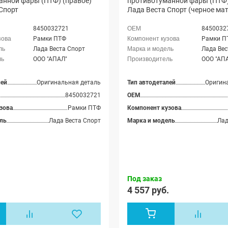
анной фары (ПТФ) (правое)
противотуманной фары (ПТФ)
Спорт
Лада Веста Спорт (черное ма
8450032721
8450032
Рамки ПТФ
Рамки П
Лада Веста Спорт
Лада Вес
ООО "АПАЛ"
ООО "АП
лей
Оригинальная деталь
Тип автодеталей
Оригин
8450032721
OEM
зова
Рамки ПТФ
Компонент кузова
ль
Лада Веста Спорт
Марка и модель
Лад
Под заказ
.
4 557 руб.