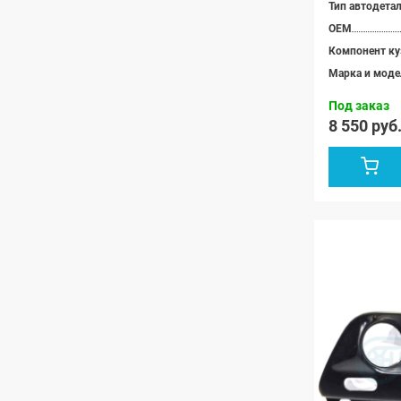
Тип автодета
OEM
Компонент ку
Марка и моде
Под заказ
8 550 руб