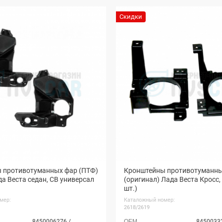
Скидки
 противотуманных фар (ПТФ)
Кронштейны противотуманны
да Веста седан, СВ универсал
(оригинал) Лада Веста Кросс,
шт.)
мер:
Каталожный номер:
2618/2619
8450006276 /
84500332