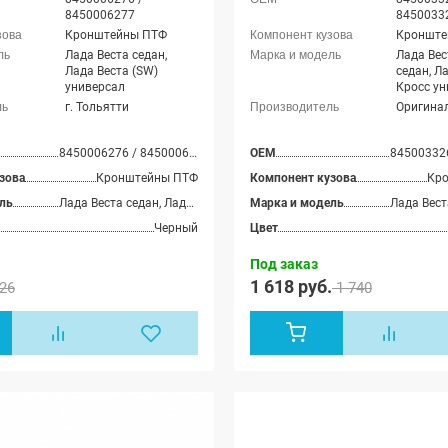
8450006277
8450033
Кронштейны ПТФ
Кронште
Лада Веста седан,
Лада Вес
Лада Веста (SW)
седан, Л
универсал
Кросс ун
г. Тольятти
Оригина
8450006276 / 8450006277
OEM
зова
Кронштейны ПТФ
Компонент кузова
Кр
ль
Лада Веста седан, Лада Веста (SW) универсал
Марка и модель
Черный
Цвет
Под заказ
1 618 руб.
26
1 740