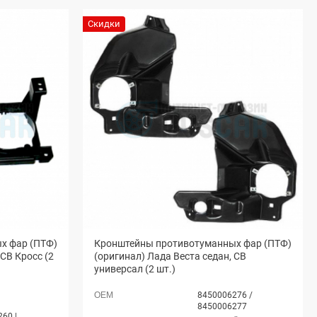
Скидки
х фар (ПТФ)
Кронштейны противотуманных фар (ПТФ)
 СВ Кросс (2
(оригинал) Лада Веста седан, СВ
универсал (2 шт.)
8450006276 /
8450006277
60 |