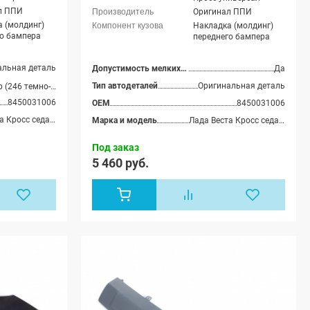
л ППИ
Оригинал ППИ
 (молдинг)
Накладка (молдинг)
го бампера
переднего бампера
альная деталь
Допустимость мелких царапин
Да
Тип автодеталей
Оригинальная деталь
46 темно-коричневый)
,
Блюз (492 темно-синий)
,
Дайвинг (476 ярко
8450031006
OEM
8450031006
Лада Веста Кросс седан, Лада Веста (SW) Кросс универсал
Марка и модель
Лада Веста Кросс седан, Лада Веста (SW) Кросс универсал
Под заказ
5 460 руб.