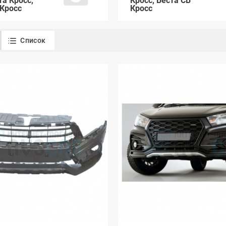
та Кросс,
Кросс, Веста СВ
 Кросс
Кросс
Список