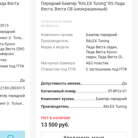
ада Веста
Передний бампер "RALEX Tuning" RS Лада
Веста, Веста СВ (неокрашенный)
Каталожный номер:
03015
RT-BPLV-01
передний
Бампер передний
Юрол-Тюнинг (г. Тольятти)
RALEX Tuning
та Кросс
Лада Веста седан,
ада Веста (SW)
Лада Веста Кросс
иверсал
седан, Лада Веста (SW)
стик
универсал, Лада Веста
АБС-пластик
тием под ПТФ
(SW) Кросс универсал,
С заглушками под ПТФ
Лада Веста Спорт
Да
Допустимость мелких царапин
Да
2180-2803015
Каталожный номер
RT-BPLV-01
мпер передний
Компонент кузова
Бампер передний
Юрол-Тюнинг (г. Тольятти)
Производитель
RALEX Tuning
Нет в наличии
13 500 руб.
Уведомить
меня