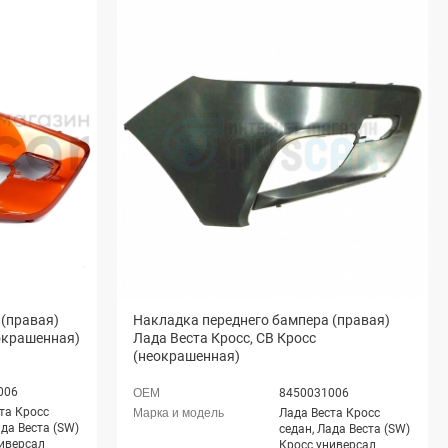
 (правая)
Накладка переднего бампера (правая)
(окрашенная)
Лада Веста Кросс, СВ Кросс
(неокрашенная)
006
8450031006
та Кросс
Лада Веста Кросс
ада Веста (SW)
седан, Лада Веста (SW)
иверсал
Кросс универсал