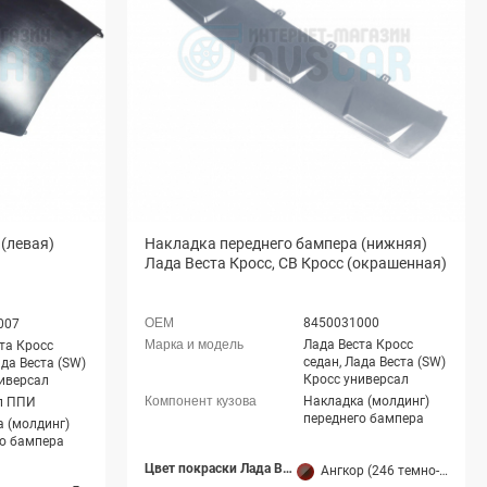
(левая)
Накладка переднего бампера (нижняя)
Лада Веста Кросс, СВ Кросс (окрашенная)
8450031000
007
Лада Веста Кросс
та Кросс
седан, Лада Веста (SW)
ада Веста (SW)
Кросс универсал
иверсал
Накладка (молдинг)
л ППИ
переднего бампера
 (молдинг)
го бампера
Цвет покраски Лада Веста
Ангкор (246 темно-коричневый)