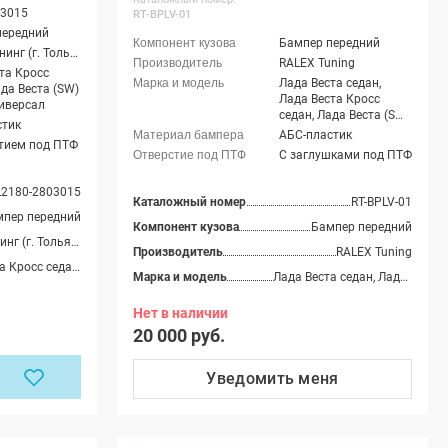
03015
RT-BPLV-01
передний
Бампер передний
Юрол-Тюнинг (г. Тольятти)
RALEX Tuning
та Кросс
Лада Веста седан,
ада Веста (SW)
Лада Веста Кросс
иверсал
седан, Лада Веста (SW)
стик
универсал, Лада Веста
АБС-пластик
тием под ПТФ
(SW) Кросс универсал,
С заглушками под ПТФ
Лада Веста Спорт
2180-2803015
Каталожный номер
RT-BPLV-01
мпер передний
Компонент кузова
Бампер передний
Юрол-Тюнинг (г. Тольятти)
Производитель
RALEX Tuning
Лада Веста Кросс седан, Лада Веста (SW) Кросс универсал
Марка и модель
Лада Веста седан, Лада Веста Кросс седан, Лада Веста (SW) универсал, Лада Веста (SW) Кросс универсал, Лада Веста Спорт
Нет в наличии
20 000 руб.
Уведомить
меня