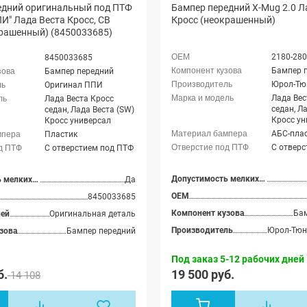
едний оригинальный под ПТФ
Бампер передний X-Mug 2.0 Л
ПИ" Лада Веста Кросс, СВ
Кросс (неокрашенный)
крашенный) (8450033685)
2180-28
8450033685
Бампер 
Бампер передний
Оригинал ППИ
Лада Вес
Лада Веста Кросс
седан, Л
седан, Лада Веста (SW)
Кросс ун
Кросс универсал
АБС-пла
Пластик
С отверс
С отверстием под ПТФ
Допустимость мелких царапин
Допустимость мелких царапин
Да
OEM
8450033685
Компонент кузова
Ба
лей
Оригинальная деталь
Производитель
зова
Бампер передний
Под заказ 5-12 рабочих дней
б.
19 500 руб.
14 108