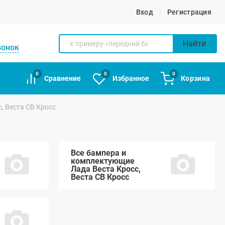
Вход
Регистрация
Найти
вонок
0
0
0
Сравнение
Избранное
Корзина
, Веста СВ Кросс
Все бампера и
комплектующие
Лада Веста Кросс,
Веста СВ Кросс