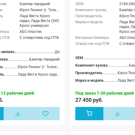
Бампер передний
2180-28
Юрол-Тюнинг (г. Тольятти)
Бампер 
Лада Веста Кросс
седан, Лада Веста (SW)
Лада Вес
Кросс универсал
седан, Л
АБС-пластик
Кросс ун
С отверстием под ПТФ
АБС-пла
С отверс
Допустимость мелких царапин
Да
OEM
зова
Бампер передний
Компонент кузова
Ба
ль
Юрол-Тюнинг (г. Тольятти)
Производитель
ль
Лада Веста Кросс седан, Лада Веста (SW) Кросс универсал
Марка и модель
-12 рабочих дней
Под заказ 7-20 рабочих дней
б.
27 450 руб.