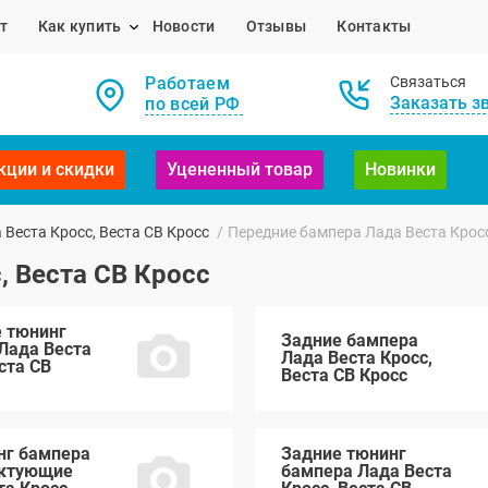
т
Как купить
Новости
Отзывы
Контакты
Работаем
Связаться
Заказать з
по всей РФ
кции и скидки
Уцененный товар
Новинки
Веста Кросс, Веста СВ Кросс
/
Передние бампера Лада Веста Кросс
, Веста СВ Кросс
 тюнинг
Задние бампера
Лада Веста
Лада Веста Кросс,
ста СВ
Веста СВ Кросс
нг бампера
Задние тюнинг
ектующие
бампера Лада Веста