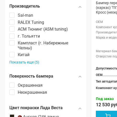
Бампер пер
Производитель
(каркас) "П
Кросс (нео
Sal-man
RALEX Tuning
АСМ Тюнинг (ASM tuning)
г. Тольятти
Кампласт (г. Набережные
Челны)
Китай
Показать еще (5)
OEM
Поверхность бампера
Тип автодета
Окрашенная
Компонент ку
Неокрашенная
Под заказ
12 530 ру
Цвет покраски Лада Веста
Ангкор (246 темно-