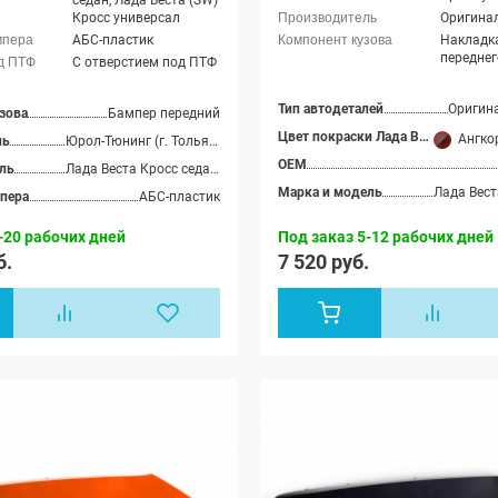
седан, Лада Веста (SW)
Кросс универсал
Оригина
АБС-пластик
Накладка
передне
С отверстием под ПТФ
Тип автодеталей
Оригин
зова
Бампер передний
Цвет покраски Лада Веста
Ангкор (2
ль
Юрол-Тюнинг (г. Тольятти)
OEM
ль
Лада Веста Кросс седан, Лада Веста (SW) Кросс универсал
Марка и модель
пера
АБС-пластик
-20 рабочих дней
Под заказ 5-12 рабочих дней
б.
7 520 руб.