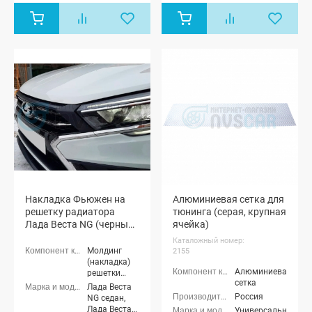
Накладка Фьюжен на
Алюминиевая сетка для
решетку радиатора
тюнинга (серая, крупная
Лада Веста NG (черный
ячейка)
лак)
Каталожный номер:
Молдинг
2155
(накладка)
Алюминиевая
решетки
сетка
радиатора
Лада Веста
Россия
NG седан,
Лада Веста
Универсальные