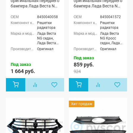
оригинальная переднего
оригинальная переднего
бампера Лада Веста NG
бампера Лада Веста NG
седан, NG СВ универсал
Кросс, NG СВ Кросс (с
(без отверстий под
отверстиями под
8450040058
8450041572
парктроник)
парктроник)
Решетки
Решетки
(8450040058)
радиатора
радиатора
Лада Веста
Лада Веста
NG седан,
NG Кросс
Лада Веста
седан, Лада
NG (SW)
Веста NG
Оригинал
Оригинал
универсал
(SW) Кросс
универсал
Под заказ
859 руб.
Под заказ
1 664 руб.
924
Хит продаж