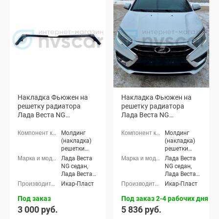
Накладка Фьюжен на
Накладка Фьюжен на
решетку радиатора
решетку радиатора
Лада Веста NG
Лада Веста NG
(неокрашенная)
(окрашенная)
Молдинг
Молдинг
(накладка)
(накладка)
решетки
решетки
радиатора
радиатора
Лада Веста
Лада Веста
NG седан,
NG седан,
Лада Веста
Лада Веста
NG (SW)
NG (SW)
Икар-Пласт
Икар-Пласт
универсал
универсал
Под заказ
Под заказ 2-4 рабочих дня
3 000 руб.
5 836 руб.