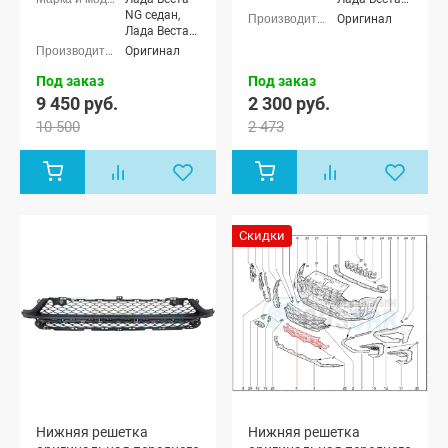
NG седан,
NG (SW)
Оригинал
Лада Веста
универсал
NG (SW)
Оригинал
универсал
Под заказ
Под заказ
9 450 руб.
2 300 руб.
10 500
2 473
Скидки
Нижняя решетка
Нижняя решетка