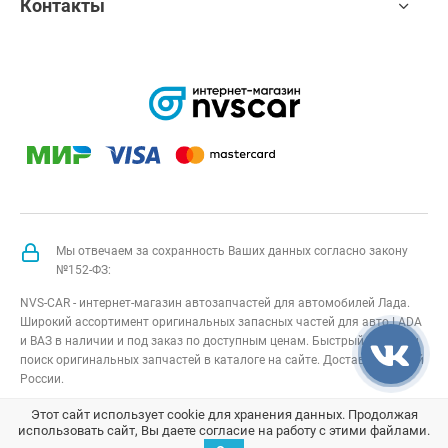
Контакты
Мы отвечаем за сохранность Ваших данных согласно закону
№152-ФЗ:
NVS-CAR - интернет-магазин автозапчастей для автомобилей Лада.
Широкий ассортимент оригинальных запасных частей для авто LADA
и ВАЗ в наличии и под заказ по доступным ценам. Быстрый подбор и
поиск оригинальных запчастей в каталоге на сайте. Доставка по всей
России.
NVS-CAR
© 2014 –
2026
Все права защищены
карта сайта
;
Этот сайт использует cookie для хранения данных. Продолжая
использовать сайт, Вы даете согласие на работу с этими файлами.
Договор оферта
;
Политика конфиденциальности