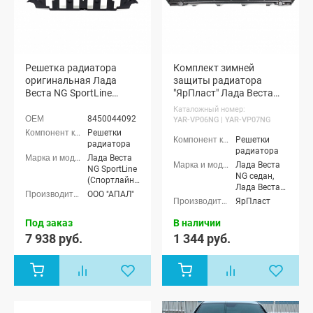
Решетка радиатора
Комплект зимней
оригинальная Лада
защиты радиатора
Веста NG SportLine
"ЯрПласт" Лада Веста
(Спортлайн)
NG (черная шагрень)
Каталожный номер:
(8450044092)
8450044092
YAR-VP06NG | YAR-VP07NG
Решетки
Решетки
радиатора
радиатора
Лада Веста
Лада Веста
NG SportLine
NG седан,
(Спортлайн)
Лада Веста
седан
ООО "АПАЛ"
NG (SW)
ЯрПласт
универсал
Под заказ
В наличии
7 938 руб.
1 344 руб.