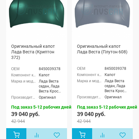
Оригинальный капот
Оригинальный капот
Лада Веста (Криптон
Лада Веста (Плутон 608)
372)
8450039378
8450039378
Капот
Капот
Лада Веста
Лада Веста
седан, Лада
седан, Лада
Веста Кросс
Веста Кросс
седан, Лада
седан, Лада
Оригинал
Оригинал
Веста (SW)
Веста (SW)
универсал,
универсал,
Под заказ 5-12 рабочих дней
Под заказ 5-12 рабочих дней
Лада Веста
Лада Веста
39 040 руб.
39 040 руб.
(SW) Кросс
(SW) Кросс
42 944
42 944
универсал
универсал