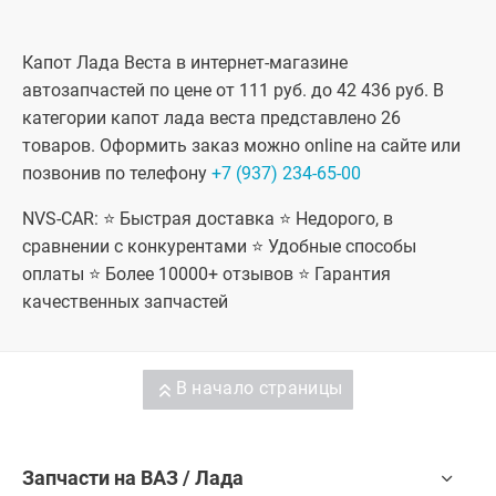
седан, Лада
Веста седан,
Лада Веста
Кросс седан,
Капот Лада Веста в интернет-магазине
Лада Веста
автозапчастей по цене от 111 руб. до 42 436 руб. В
(SW)
универсал,
категории капот лада веста представлено 26
Лада Веста
товаров. Оформить заказ можно online на сайте или
(SW) Кросс
универсал,
позвонив по телефону
+7 (937) 234-65-00
Лада Веста
Спорт
NVS-CAR: ⭐ Быстрая доставка ⭐ Недорого, в
сравнении с конкурентами ⭐ Удобные способы
оплаты ⭐ Более 10000+ отзывов ⭐ Гарантия
качественных запчастей
В начало страницы
Запчасти на ВАЗ / Лада