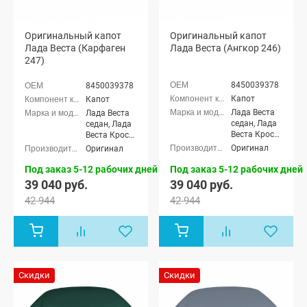
Оригинальный капот
Оригинальный капот
Лада Веста (Карфаген
Лада Веста (Ангкор 246)
247)
8450039378
8450039378
Капот
Капот
Лада Веста
Лада Веста
седан, Лада
седан, Лада
Веста Кросс
Веста Кросс
седан, Лада
седан, Лада
Оригинал
Оригинал
Веста (SW)
Веста (SW)
универсал,
универсал,
Под заказ 5-12 рабочих дней
Под заказ 5-12 рабочих дней
Лада Веста
Лада Веста
39 040 руб.
39 040 руб.
(SW) Кросс
(SW) Кросс
42 944
42 944
универсал
универсал
Скидки
Скидки