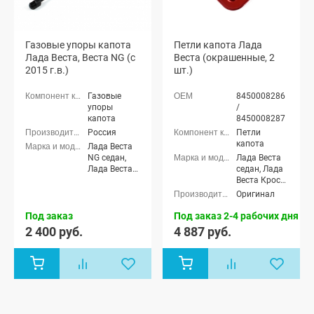
Газовые упоры капота
Петли капота Лада
Лада Веста, Веста NG (с
Веста (окрашенные, 2
2015 г.в.)
шт.)
Газовые
8450008286
упоры
/
капота
8450008287
Россия
Петли
капота
Лада Веста
NG седан,
Лада Веста
Лада Веста
седан, Лада
NG Кросс
Веста Кросс
седан, Лада
седан, Лада
Оригинал
Веста NG
Веста (SW)
(SW)
универсал,
Под заказ
Под заказ 2-4 рабочих дня
универсал,
Лада Веста
2 400 руб.
4 887 руб.
Лада Веста
(SW) Кросс
NG (SW)
универсал,
Кросс
Лада Веста
универсал,
Спорт
Лада Веста
NG SportLine
(Спортлайн)