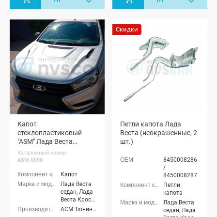
Лада Веста
седан, Лада
Веста Кросс
Скидки
седан, Лада
Веста (SW)
универсал,
Лада Веста
(SW) Кросс
универсал
Капот
Петли капота Лада
стеклопластиковый
Веста (неокрашенные, 2
"ASM" Лада Веста
шт.)
(неокрашенный)
Каталожный номер:
8450008286
ASM-0098
/
Капот
8450008287
Лада Веста
Петли
седан, Лада
капота
Веста Кросс
Лада Веста
седан, Лада
АСМ Тюнинг (ASM tuning)
седан, Лада
Веста (SW)