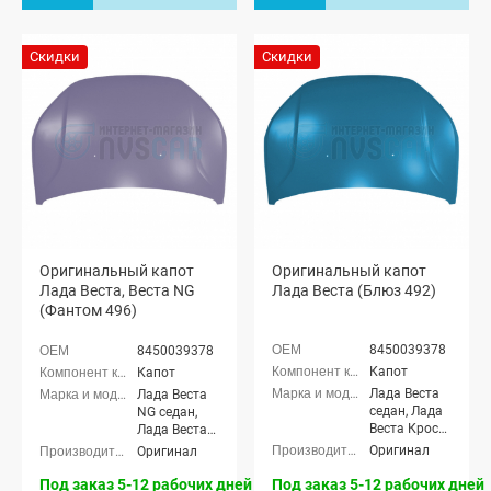
Скидки
Скидки
Оригинальный капот
Оригинальный капот
Лада Веста, Веста NG
Лада Веста (Блюз 492)
(Фантом 496)
8450039378
8450039378
Капот
Капот
Лада Веста
Лада Веста
седан, Лада
NG седан,
Веста Кросс
Лада Веста
седан, Лада
NG Кросс
Оригинал
Оригинал
Веста (SW)
седан, Лада
универсал,
Веста NG
Под заказ 5-12 рабочих дней
Под заказ 5-12 рабочих дней