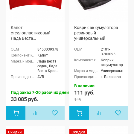
Капот
Коврик аккумулятора
стеклопластиковый
резиновый
Лада Веста
универсальный
(окрашенный)
8450039378
2101-
3703095
Капот
Коврик
Лада Веста
аккумулятора
седан, Лада
Веста Кросс
Универсальные
седан, Лада
AVR
г. Балаково
Веста (SW)
универсал,
В наличии
Лада Веста
111 руб.
Под заказ 7-20 рабочих дней
(SW) Кросс
33 085 руб.
119
универсал
Скидки
Скидки