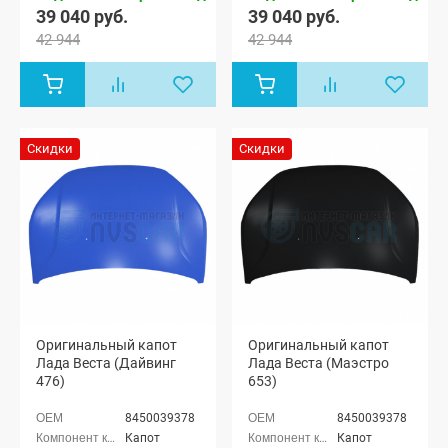
Лада Веста
(SW)
39 040 руб.
39 040 руб.
(SW) Кросс
универсал,
42 944
42 944
универсал
Лада Веста
NG (SW)
Кросс
универсал,
Лада Веста
седан, Лада
Веста Кросс
Скидки
Скидки
седан, Лада
Веста (SW)
универсал,
Лада Веста
(SW) Кросс
универсал
Оригинальный капот
Оригинальный капот
Лада Веста (Дайвинг
Лада Веста (Маэстро
476)
653)
8450039378
8450039378
Капот
Капот