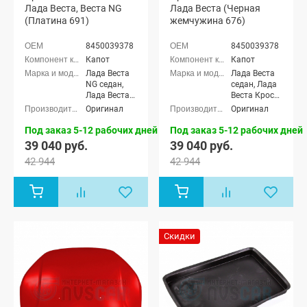
Лада Веста, Веста NG
Лада Веста (Черная
(Платина 691)
жемчужина 676)
8450039378
8450039378
Капот
Капот
Лада Веста
Лада Веста
NG седан,
седан, Лада
Лада Веста
Веста Кросс
NG Кросс
седан, Лада
Оригинал
Оригинал
седан, Лада
Веста (SW)
Веста NG
универсал,
Под заказ 5-12 рабочих дней
Под заказ 5-12 рабочих дней
(SW)
Лада Веста
39 040 руб.
39 040 руб.
универсал,
(SW) Кросс
42 944
42 944
Лада Веста
универсал
NG (SW)
Кросс
универсал,
Лада Веста
седан, Лада
Веста Кросс
Скидки
седан, Лада
Веста (SW)
универсал,
Лада Веста
(SW) Кросс
универсал