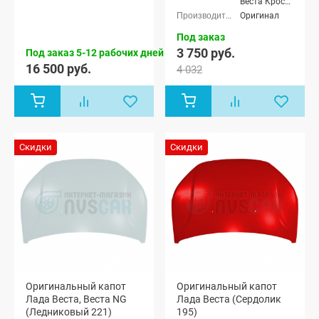
Веста Кросс
универсал,
седан, Лада
Оригинал
Лада Веста
Веста (SW)
(SW) Кросс
универсал,
Под заказ
универсал
Лада Веста
3 750 руб.
Под заказ 5-12 рабочих дней
(SW) Кросс
16 500 руб.
4 032
универсал,
Лада Веста
Спорт
Скидки
Скидки
Оригинальный капот
Оригинальный капот
Лада Веста, Веста NG
Лада Веста (Сердолик
(Ледниковый 221)
195)