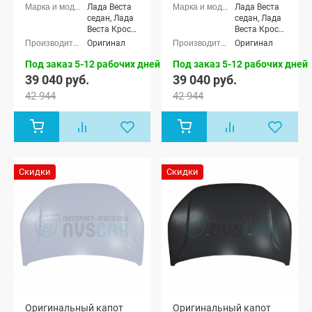
Лада Веста
Лада Веста
седан, Лада
седан, Лада
Веста Кросс
Веста Кросс
седан, Лада
седан, Лада
Оригинал
Оригинал
Веста (SW)
Веста (SW)
универсал,
универсал,
Под заказ 5-12 рабочих дней
Под заказ 5-12 рабочих дней
Лада Веста
Лада Веста
39 040 руб.
39 040 руб.
(SW) Кросс
(SW) Кросс
42 944
42 944
универсал
универсал
Скидки
Скидки
Оригинальный капот
Оригинальный капот