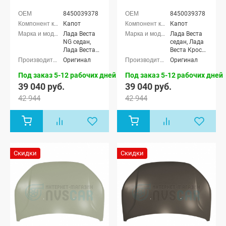
8450039378
8450039378
Капот
Капот
Лада Веста
Лада Веста
NG седан,
седан, Лада
Лада Веста
Веста Кросс
NG Кросс
седан, Лада
Оригинал
Оригинал
седан, Лада
Веста (SW)
Веста NG
универсал,
Под заказ 5-12 рабочих дней
Под заказ 5-12 рабочих дней
(SW)
Лада Веста
39 040 руб.
39 040 руб.
универсал,
(SW) Кросс
42 944
42 944
Лада Веста
универсал
NG (SW)
Кросс
универсал,
Лада Веста
седан, Лада
Веста Кросс
Скидки
Скидки
седан, Лада
Веста (SW)
универсал,
Лада Веста
(SW) Кросс
универсал