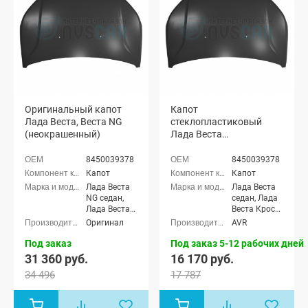
Оригинальный капот
Капот
Лада Веста, Веста NG
стеклопластиковый
(неокрашенный)
Лада Веста
(неокрашенный)
8450039378
8450039378
Капот
Капот
Лада Веста
Лада Веста
NG седан,
седан, Лада
Лада Веста
Веста Кросс
NG Кросс
седан, Лада
Оригинал
AVR
седан, Лада
Веста (SW)
Веста NG
универсал,
Под заказ
Под заказ 5-12 рабочих дней
(SW)
Лада Веста
31 360 руб.
16 170 руб.
универсал,
(SW) Кросс
34 496
17 787
Лада Веста
универсал
NG (SW)
Кросс
универсал,