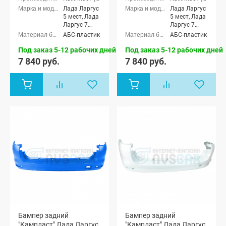
Лада Ларгус
Лада Ларгус
5 мест, Лада
5 мест, Лада
Ларгус 7
Ларгус 7
мест, Лада
мест, Лада
АБС-пластик
АБС-пластик
Ларгус FL 5
Ларгус FL 5
мест, Лада
мест, Лада
Под заказ 5-12 рабочих дней
Под заказ 5-12 рабочих дней
Ларгус FL 7
Ларгус FL 7
7 840 руб.
7 840 руб.
мест
мест
Бампер задний
Бампер задний
"Кампласт" Лада Ларгус,
"Кампласт" Лада Ларгус,