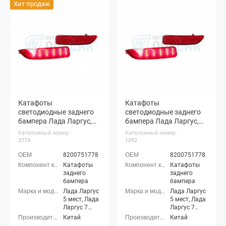
Кросс 7 мест
Хит продаж
Кросс 5
мест, Лада
Ларгус FL
Кросс 7 мест
Катафоты
Катафоты
светодиодные заднего
светодиодные заднего
бампера Лада Ларгус,
бампера Лада Ларгус,
Ларгус ФЛ
Ларгус ФЛ
Каталожный номер:
Каталожный номер:
(двухрежимные)
(однорежимные)
2774
1092
8200751778
8200751778
Катафоты
Катафоты
заднего
заднего
бампера
бампера
Лада Ларгус
Лада Ларгус
5 мест, Лада
5 мест, Лада
Ларгус 7
Ларгус 7
мест, Лада
мест, Лада
Китай
Китай
Ларгус
Ларгус