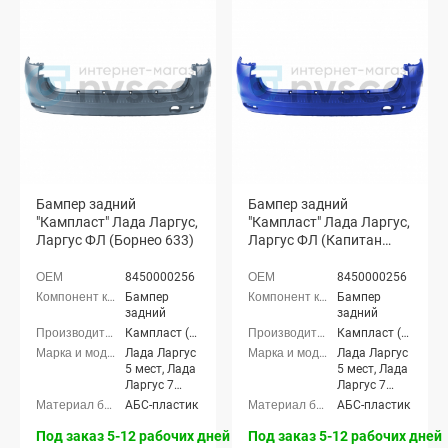
Бампер задний
Бампер задний
"Кампласт" Лада Ларгус,
"Кампласт" Лада Ларгус,
Ларгус ФЛ (Борнео 633)
Ларгус ФЛ (Капитан
493)
8450000256
8450000256
Бампер
Бампер
задний
задний
Кампласт (г. Набережные Челны)
Кампласт (г. Набережные Челны)
Лада Ларгус
Лада Ларгус
5 мест, Лада
5 мест, Лада
Ларгус 7
Ларгус 7
мест, Лада
мест, Лада
АБС-пластик
АБС-пластик
Ларгус FL 5
Ларгус FL 5
мест, Лада
мест, Лада
Под заказ 5-12 рабочих дней
Под заказ 5-12 рабочих дней