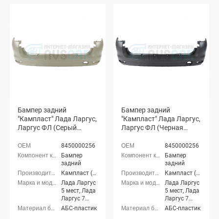
Бампер задний
Бампер задний
"Кампласт" Лада Ларгус,
"Кампласт" Лада Ларгус,
Ларгус ФЛ (Серый
Ларгус ФЛ (Черная
базальт 242)
жемчужина 676)
8450000256
8450000256
Бампер
Бампер
задний
задний
Кампласт (г. Набережные Челны)
Кампласт (г. Набережные Челны)
Лада Ларгус
Лада Ларгус
5 мест, Лада
5 мест, Лада
Ларгус 7
Ларгус 7
мест, Лада
мест, Лада
АБС-пластик
АБС-пластик
Ларгус FL 5
Ларгус FL 5