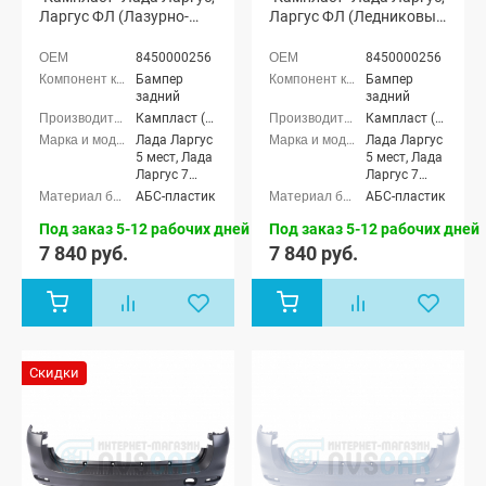
Ларгус ФЛ (Лазурно-
Ларгус ФЛ (Ледниковый
синий 498)
221)
8450000256
8450000256
Бампер
Бампер
задний
задний
Кампласт (г. Набережные Челны)
Кампласт (г. Набережные Челны)
Лада Ларгус
Лада Ларгус
5 мест, Лада
5 мест, Лада
Ларгус 7
Ларгус 7
мест, Лада
мест, Лада
АБС-пластик
АБС-пластик
Ларгус FL 5
Ларгус FL 5
мест, Лада
мест, Лада
Под заказ 5-12 рабочих дней
Под заказ 5-12 рабочих дней
Ларгус FL 7
Ларгус FL 7
7 840 руб.
7 840 руб.
мест
мест
Скидки