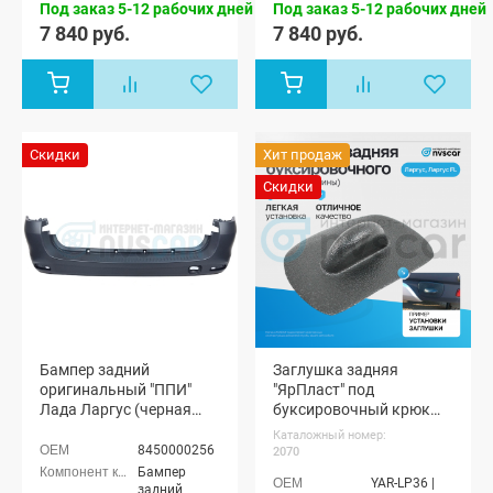
мест, Лада
мест, Лада
Под заказ 5-12 рабочих дней
Под заказ 5-12 рабочих дней
Ларгус FL 7
Ларгус FL 7
7 840 руб.
7 840 руб.
мест
мест
Скидки
Хит продаж
Скидки
Бампер задний
Заглушка задняя
оригинальный "ППИ"
"ЯрПласт" под
Лада Ларгус (черная
буксировочный крюк
шагрень)
Лада Ларгус (черная
Каталожный номер:
шагрень) (pg2070)
8450000256
2070
Бампер
YAR-LP36 |
задний