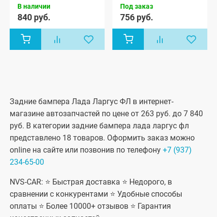
Кросс 5
Кросс 5
В наличии
Под заказ
мест, Лада
мест, Лада
840 руб.
756 руб.
Ларгус
Ларгус
Кросс 7
Кросс 7
мест, Лада
мест, Лада
Ларгус FL 5
Ларгус FL 5
мест, Лада
мест, Лада
Ларгус FL 7
Ларгус FL 7
мест, Лада
мест, Лада
Ларгус FL
Ларгус FL
Кросс 5
Кросс 5
мест, Лада
мест, Лада
Ларгус FL
Ларгус FL
Задние бампера Лада Ларгус ФЛ в интернет-
Кросс 7 мест
Кросс 7 мест
магазине автозапчастей по цене от 263 руб. до 7 840
руб. В категории задние бампера лада ларгус фл
представлено 18 товаров. Оформить заказ можно
online на сайте или позвонив по телефону
+7 (937)
234-65-00
NVS-CAR: ⭐ Быстрая доставка ⭐ Недорого, в
сравнении с конкурентами ⭐ Удобные способы
оплаты ⭐ Более 10000+ отзывов ⭐ Гарантия