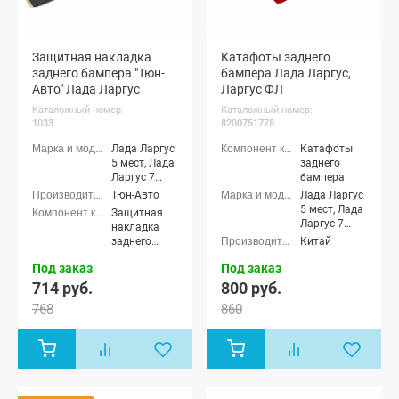
Защитная накладка
Катафоты заднего
заднего бампера "Тюн-
бампера Лада Ларгус,
Авто" Лада Ларгус
Ларгус ФЛ
Каталожный номер:
Каталожный номер:
1033
8200751778
Лада Ларгус
Катафоты
5 мест, Лада
заднего
Ларгус 7
бампера
мест, Лада
Тюн-Авто
Лада Ларгус
Ларгус
5 мест, Лада
Защитная
Кросс 5
Ларгус 7
накладка
мест, Лада
мест, Лада
заднего
Китай
Ларгус
Ларгус
бампера
Кросс 7
Кросс 5
Под заказ
Под заказ
мест, Лада
мест, Лада
714 руб.
800 руб.
Ларгус FL 5
Ларгус
мест, Лада
768
860
Кросс 7
Ларгус FL 7
мест, Лада
мест, Лада
Ларгус FL 5
Ларгус FL
мест, Лада
Кросс 5
Ларгус FL 7
мест, Лада
мест, Лада
Ларгус FL
Ларгус FL