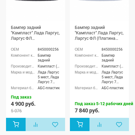
Бампер задний
Бампер задний
"Кампласт" Лада Ларгус,
"Кампласт" Лада Ларгус,
Ларгус ФЛ
Ларгус ФЛ (Платина
(неокрашенный)
691)
8450000256
8450000256
Бампер
Бампер
задний
задний
Кампласт (г. Набережные Челны)
Кампласт (г. Набережные Челны)
Лада Ларгус
Лада Ларгус
5 мест, Лада
5 мест, Лада
Ларгус 7
Ларгус 7
мест, Лада
мест, Лада
АБС-пластик
АБС-пластик
Ларгус FL 5
Ларгус FL 5
мест, Лада
мест, Лада
Под заказ
Ларгус FL 7
Ларгус FL 7
4 900 руб.
Под заказ 5-12 рабочих дней
мест
мест
7 840 руб.
5 076