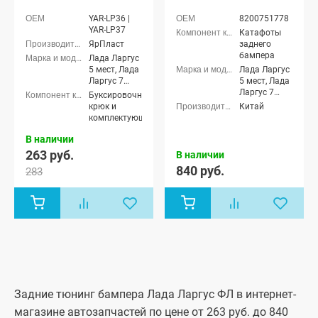
YAR-LP36 |
8200751778
YAR-LP37
Катафоты
ЯрПласт
заднего
бампера
Лада Ларгус
5 мест, Лада
Лада Ларгус
Ларгус 7
5 мест, Лада
мест, Лада
Ларгус 7
Буксировочный
Ларгус
мест, Лада
крюк и
Китай
Кросс 5
Ларгус
комплектующие
мест, Лада
Кросс 5
Ларгус
мест, Лада
В наличии
Кросс 7
Ларгус
263 руб.
В наличии
мест, Лада
Кросс 7
840 руб.
283
Ларгус FL 5
мест, Лада
мест, Лада
Ларгус FL 5
Ларгус FL 7
мест, Лада
мест, Лада
Ларгус FL 7
Ларгус FL
мест, Лада
Кросс 5
Ларгус FL
мест, Лада
Кросс 5
Ларгус FL
мест, Лада
Кросс 7 мест
Ларгус FL
Кросс 7 мест
Задние тюнинг бампера Лада Ларгус ФЛ в интернет-
магазине автозапчастей по цене от 263 руб. до 840