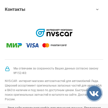
Контакты
Мы отвечаем за сохранность Ваших данных согласно закону
№152-ФЗ:
NVS-CAR - интернет-магазин автозапчастей для автомобилей Лада.
Широкий ассортимент оригинальных запасных частей для авто LADA
и ВАЗ в наличии и под заказ по доступным ценам. Быстрый подбор и
поиск оригинальных запчастей в каталоге на сайте. Доставка по всей
России.
NVS-CAR
© 2014 –
2026
Все права защищены
карта сайта
;
Этот сайт использует cookie для хранения данных. Продолжая