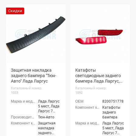
Скидки
Защитная накладка
Катафоты
заднего бампера "Тюн-
светодиодные заднего
Авто" Лада Ларгус
бампера Лада Ларгус,
Ларгус ФЛ
Каталожный номер:
Каталожный номер:
(однорежимные)
1033
1092
Лада Ларгус
8200751778
5 мест, Лада
Катафоты
Ларгус 7
заднего
мест, Лада
Тюн-Авто
бампера
Ларгус
Защитная
Лада Ларгус
Кросс 5
накладка
5 мест, Лада
мест, Лада
заднего
Ларгус 7
Ларгус