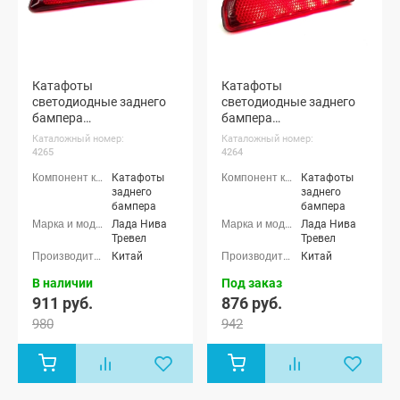
Катафоты
Катафоты
светодиодные заднего
светодиодные заднего
бампера
бампера
(двухрежимные) Нива
(однорежимные) Нива
Каталожный номер:
Каталожный номер:
Тревел
Тревел
4265
4264
Катафоты
Катафоты
заднего
заднего
бампера
бампера
Лада Нива
Лада Нива
Тревел
Тревел
Китай
Китай
В наличии
Под заказ
911 руб.
876 руб.
980
942