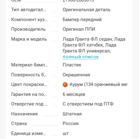
Тип автодеталей
Оригинальная деталь
Компонент кузова
Бампер передний
Производитель
Оригинал ППИ
Марка и модель
Лада Гранта ФЛ седан,
Лада
Гранта ФЛ хэтчбек,
Лада
Гранта ФЛ универсал,
полный список
Материал бампера
Пластик
Поверхность бампера
Окрашенная
Цвет покраски Лада Гранта ФЛ (FL)
Аурум (134 оранжевый металл
Гарантия на покраску
6 месяцев
Отверстие под ПТФ
С отверстием под ПТФ
Назначение
Штатная
Страна
Россия
Единица измерения
шт