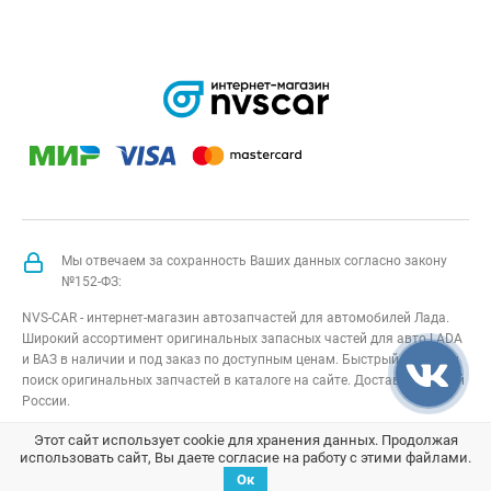
Мы отвечаем за сохранность Ваших данных согласно закону
№152-ФЗ:
NVS-CAR - интернет-магазин автозапчастей для автомобилей Лада.
Широкий ассортимент оригинальных запасных частей для авто LADA
и ВАЗ в наличии и под заказ по доступным ценам. Быстрый подбор и
поиск оригинальных запчастей в каталоге на сайте. Доставка по всей
России.
NVS-CAR
© 2014 –
2026
Все права защищены
карта сайта
;
Этот сайт использует cookie для хранения данных. Продолжая
использовать сайт, Вы даете согласие на работу с этими файлами.
Договор оферта
;
Политика конфиденциальности
Ок