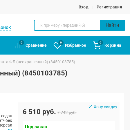
Вход
Регистрация
Найти
вонок
0
0
0
Сравнение
Избранное
Корзина
анта ФЛ (неокрашенный) (8450103785)
нный) (8450103785)
Хочу скидку
6 510 руб.
7 742 руб.
 седан
этчбек
версал
Под заказ