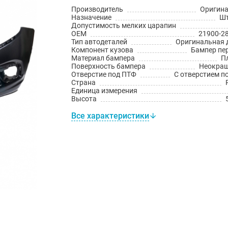
Производитель
Оригин
Назначение
Шт
Допустимость мелких царапин
OEM
21900-2
Тип автодеталей
Оригинальная 
Компонент кузова
Бампер пе
Материал бампера
П
Поверхность бампера
Неокра
Отверстие под ПТФ
С отверстием п
Страна
Единица измерения
Высота
Все характеристики