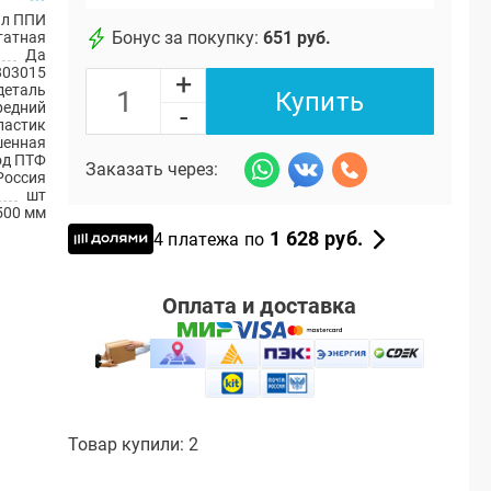
ал ППИ
Бонус за покупку:
651 руб.
атная
Да
803015
+
деталь
Купить
редний
-
ластик
шенная
од ПТФ
Заказать через:
Россия
шт
500 мм
1 628 руб.
4 платежа по
Оплата и доставка
Товар купили: 2