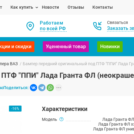
т
Как купить
Новости
Отзывы
Контакты
Работаем
Связаться
Заказать з
по всей РФ
кции и скидки
Уцененный товар
Новинки
пера ВАЗ
/
Бампер передний оригинальный под ПТФ "ППИ" Лада Гр
 ПТФ "ППИ" Лада Гранта ФЛ (неокраше
ию
Поделиться:
Характеристики
-16%
Модель
Лада Гранта ФЛ
Лада Гранта ФЛ х
Лада Гранта ФЛ уни