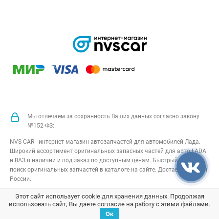
Мы отвечаем за сохранность Ваших данных согласно закону
№152-ФЗ:
NVS-CAR - интернет-магазин автозапчастей для автомобилей Лада.
Широкий ассортимент оригинальных запасных частей для авто LADA
и ВАЗ в наличии и под заказ по доступным ценам. Быстрый подбор и
поиск оригинальных запчастей в каталоге на сайте. Доставка по всей
России.
NVS-CAR
© 2014 –
2026
Все права защищены
карта сайта
;
Этот сайт использует cookie для хранения данных. Продолжая
использовать сайт, Вы даете согласие на работу с этими файлами.
Договор оферта
;
Политика конфиденциальности
Ок