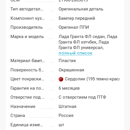
Тип автодеталей
Оригинальная деталь
Компонент кузова
Бампер передний
Производитель
Оригинал ППИ
Марка и модель
Лада Гранта ФЛ седан,
Лада
Гранта ФЛ хэтчбек,
Лада
Гранта ФЛ универсал,
полный список
Материал бампера
Пластик
Поверхность бампера
Окрашенная
Цвет покраски Лада Гранта ФЛ (FL)
Сердолик (195 темно-красный)
Гарантия на покраску
6 месяцев
Отверстие под ПТФ
С отверстием под ПТФ
Назначение
Штатная
Страна
Россия
Единица измерения
шт