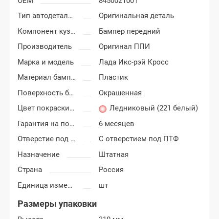
OEM
8450021001
Тип автодеталей
Оригинальная деталь
Компонент кузова
Бампер передний
Производитель
Оригинал ППИ
Марка и модель
Лада Икс-рэй Кросс
Материал бампера
Пластик
Поверхность бампера
Окрашенная
Цвет покраски Лада Икс-рей (X-Rey)
Ледниковый (221 белый)
Гарантия на покраску
6 месяцев
Отверстие под ПТФ
С отверстием под ПТФ
Назначение
Штатная
Страна
Россия
Единица измерения
шт
Размеры упаковки