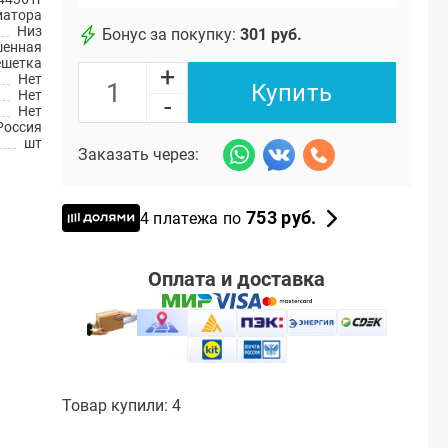
иатора
Низ
Бонус за покупку:
301 руб.
шенная
ешетка
+
Нет
Купить
Нет
-
Нет
Россия
шт
Заказать через:
753 руб.
4 платежа по
Оплата и доставка
Товар купили: 4