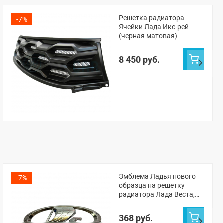
Решетка радиатора
-7%
Ячейки Лада Икс-рей
(черная матовая)
8 450 руб.
Эмблема Ладья нового
-7%
образца на решетку
радиатора Лада Веста,
Икс-рей, Нива 4х4 (Урбан,
21214, 2131), Гранта ФЛ,
368 руб.
Ларгус ФЛ, Нива Тревел