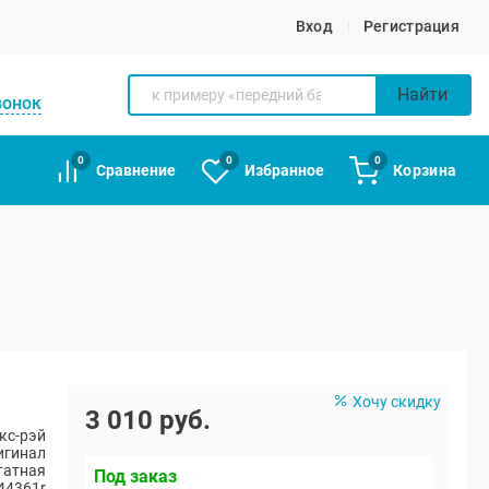
Вход
Регистрация
Найти
вонок
0
0
0
Сравнение
Избранное
Корзина
Хочу скидку
3 010 руб.
кс-рэй
игинал
атная
Под заказ
44361r