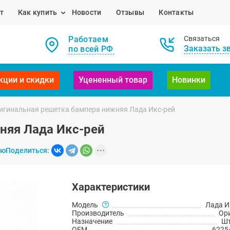
т
Как купить
Новости
Отзывы
Контакты
Работаем
Связаться
Заказать з
по всей РФ
кции и скидки
Уцененный товар
Новинки
игинальная решетка бампера нижняя Лада Икс-рей
няя Лада Икс-рей
ию
Поделиться:
Характеристики
Модель
Лада И
Производитель
Ор
Назначение
Шт
OEM
6225