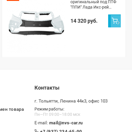
оригинальный под ПТФ
"ППИ" Лада Икс-рей
Кросс (Ледниковый 221)
14 320 руб.
Контакты
г. Тольятти, Ленина 44к3, офис 103
мен товара
Режим работы:
Пн—Пт 09:00–18:00 мск
E-mail:
mail@nvs-car.ru
+7 (937) 234-65-00