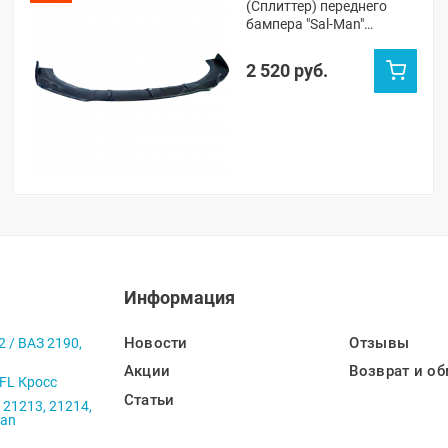
(Сплиттер) переднего
бампера "Sal-Man"
(черная глянцевая)
2 520 руб.
Информация
Новости
Отзывы
2 / ВАЗ 2190,
Акции
Возврат и об
 FL Кросс
Статьи
 21213, 21214,
ban