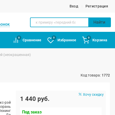
Вход
Регистрация
Найти
вонок
0
0
0
Сравнение
Избранное
Корзина
ей (неокрашенная)
Код товара:
1772
Хочу скидку
1 440 руб.
кс-рэй
ызрань
Тюнинг
Под заказ
Да