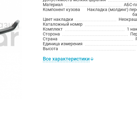
Материал
АБС-п
Компонент кузова
Накладка (молдинг) пер
б
Цвет накладки
Неокраш
Каталожный номер
Комплект
1 на
Сторона
Пе
Страна
Единица измерения
Высота
Все характеристики