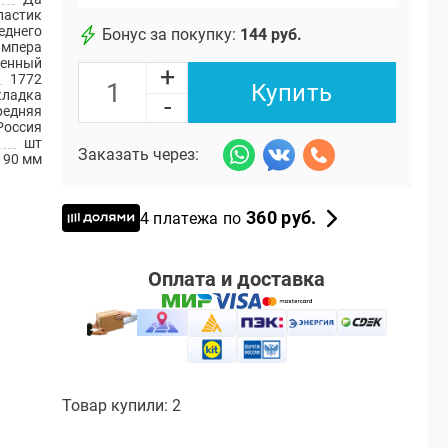
ластик
еднего
Бонус за покупку:
144 руб.
ампера
енный
+
1772
Купить
кладка
-
редняя
Россия
шт
Заказать через:
90 мм
360 руб.
4 платежа по
Оплата и доставка
Товар купили: 2