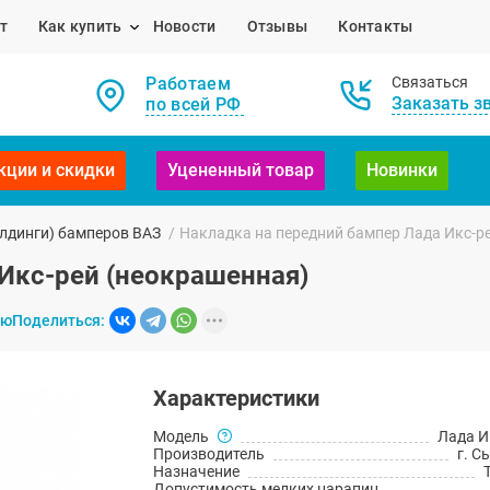
т
Как купить
Новости
Отзывы
Контакты
Работаем
Связаться
Заказать з
по всей РФ
кции и скидки
Уцененный товар
Новинки
лдинги) бамперов ВАЗ
/
Накладка на передний бампер Лада Икс-р
Икс-рей (неокрашенная)
ию
Поделиться:
Характеристики
Модель
Лада И
Производитель
г. С
Назначение
Допустимость мелких царапин