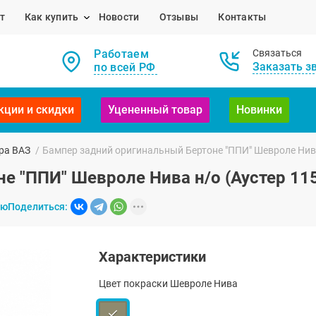
т
Как купить
Новости
Отзывы
Контакты
Работаем
Связаться
Заказать з
по всей РФ
кции и скидки
Уцененный товар
Новинки
ра ВАЗ
/
Бампер задний оригинальный Бертоне "ППИ" Шевроле Нива
е "ППИ" Шевроле Нива н/о (Аустер 11
ию
Поделиться:
Характеристики
Цвет покраски Шевроле Нива