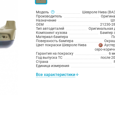
Модель
Шевроле Нива (ВАЗ
Производитель
Оригин
Назначение
Шт
OEM
21230-2
Тип автодеталей
Оригинальная 
Компонент кузова
Бампер 
Материал бампера
П
Поверхность бампера
Окраш
Цвет покраски Шевроле Нива
Аустер
серо-корич
Гарантия на покраску
6 м
Год выпуска ТС
после 20
Страна
Единица измерения
Все характеристики