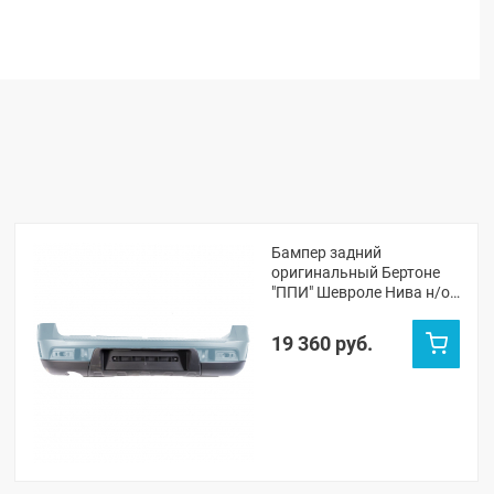
Бампер задний
оригинальный Бертоне
"ППИ" Шевроле Нива н/о
(Жидкое серебро 669)
19 360 руб.