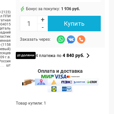
Бонус за покупку:
1 936 руб.
 2123)
ал ППИ
+
атная
Купить
804015
-
деталь
задний
ластик
Заказать через:
енная
 (1158
невый)
есяцев
4 840 руб.
4 платежа по
09 г.в.
Россия
шт
Оплата и доставка
Товар купили: 1