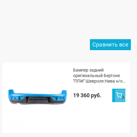
Бампер задний
оригинальный Бертоне
"ППИ" Шевроле Нива н/о
(Морская волна 402)
19 360 руб.