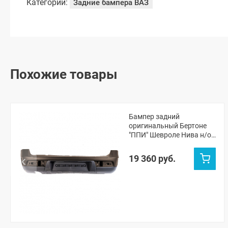
Категории:
Задние бампера ВАЗ
Похожие товары
Бампер задний
оригинальный Бертоне
"ППИ" Шевроле Нива н/о
(Лаванда 675)
19 360 руб.