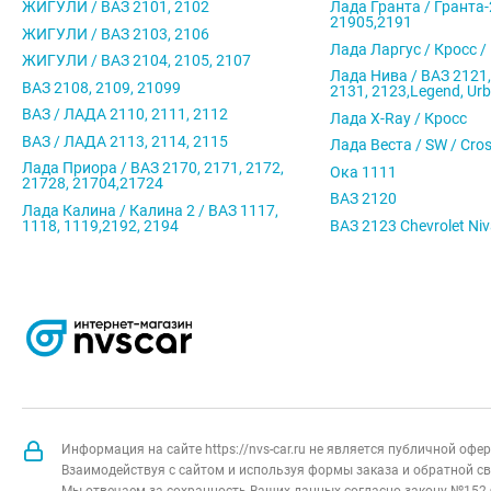
ЖИГУЛИ / ВАЗ 2101, 2102
Лада Гранта / Гранта-
21905,2191
ЖИГУЛИ / ВАЗ 2103, 2106
Лада Ларгус / Кросс /
ЖИГУЛИ / ВАЗ 2104, 2105, 2107
Лада Нива / ВАЗ 2121,
ВАЗ 2108, 2109, 21099
2131, 2123,Legend, Ur
ВАЗ / ЛАДА 2110, 2111, 2112
Лада X-Ray / Кросс
ВАЗ / ЛАДА 2113, 2114, 2115
Лада Веста / SW / Cro
Лада Приора / ВАЗ 2170, 2171, 2172,
Ока 1111
21728, 21704,21724
ВАЗ 2120
Лада Калина / Калина 2 / ВАЗ 1117,
1118, 1119,2192, 2194
ВАЗ 2123 Chevrolet Ni
Информация на сайте https://nvs-car.ru не является публичной оф
Взаимодействуя с сайтом и используя формы заказа и обратной св