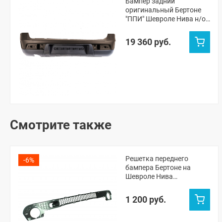
Бампер задний
оригинальный Бертоне
"ППИ" Шевроле Нива н/о
(Лаванда 675)
19 360 руб.
Смотрите также
Решетка переднего
-6%
бампера Бертоне на
Шевроле Нива
(неокрашенная)
1 200 руб.