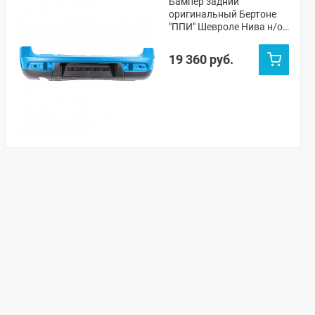
Бампер задний
оригинальный Бертоне
"ППИ" Шевроле Нива н/о
(Морская волна 402)
19 360 руб.