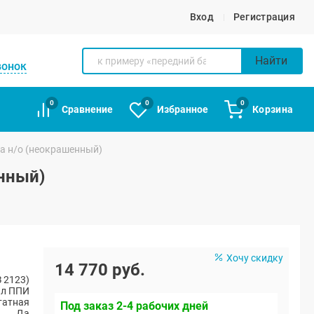
Вход
Регистрация
Найти
вонок
0
0
0
Сравнение
Избранное
Корзина
а н/о (неокрашенный)
нный)
Хочу скидку
14 770 руб.
 2123)
ал ППИ
атная
Под заказ 2-4 рабочих дней
Да