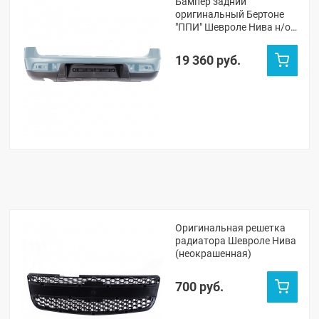
Бампер задний
оригинальный Бертоне
"ППИ" Шевроле Нива н/о
(Жидкое серебро 669)
19 360 руб.
Оригинальная решетка
радиатора Шевроле Нива
(неокрашенная)
700 руб.