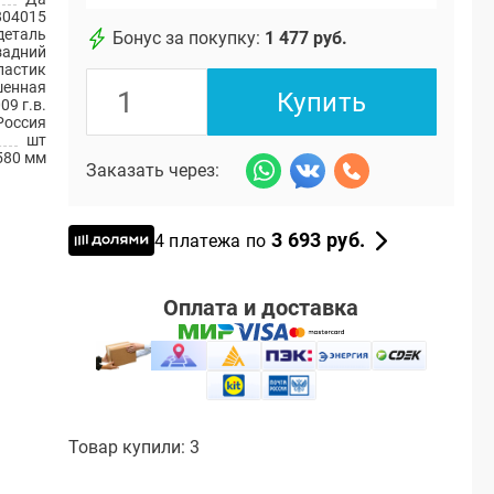
804015
деталь
Бонус за покупку:
1 477 руб.
задний
ластик
шенная
Купить
09 г.в.
Россия
шт
580 мм
Заказать через:
3 693 руб.
4 платежа по
Оплата и доставка
Товар купили: 3