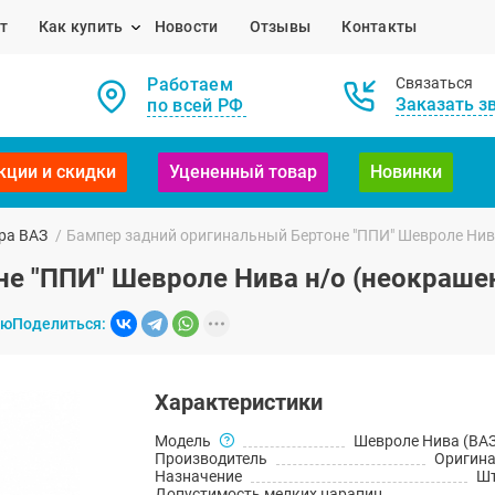
т
Как купить
Новости
Отзывы
Контакты
Работаем
Связаться
Заказать з
по всей РФ
кции и скидки
Уцененный товар
Новинки
ра ВАЗ
/
Бампер задний оригинальный Бертоне "ППИ" Шевроле Нив
не "ППИ" Шевроле Нива н/о (неокраше
ию
Поделиться:
Характеристики
Модель
Шевроле Нива (ВАЗ
Производитель
Оригин
Назначение
Шт
Допустимость мелких царапин